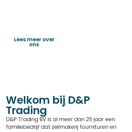
vervaardigen van onder andere : schuifzeilen,
dekkleden, afdekzeilen, hoezen, tenten,
verandazeilen, spandoeken, truck & trailer
onderdelen en nog vele andere toepassingen.
Lees meer over
Bekijk onze
ons
producten
Welkom bij D&P
Trading
D&P Trading BV is al meer dan 25 jaar een
familiebedrijf dat zeilmakerij fournituren en