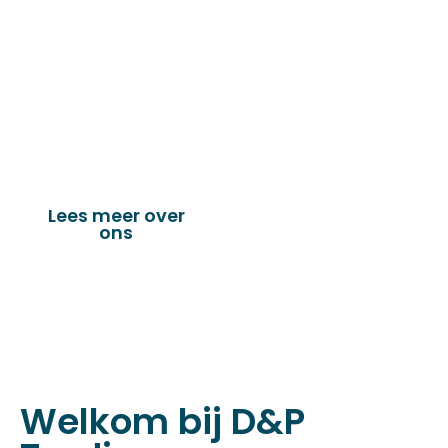
de technische en industriële confectie. Het
leveringsprogramma bestaat uit diverse
fournituren die nodig zijn voor het
vervaardigen van onder andere : schuifzeilen,
dekkleden, afdekzeilen, hoezen, tenten,
verandazeilen, spandoeken, truck & trailer
onderdelen en nog vele andere toepassingen.
Lees meer over
Bekijk onze
ons
producten
Welkom bij D&P