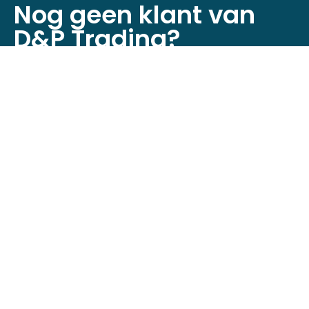
Nog geen klant van
D&P Trading?
Registreer je nu om toegang te krijgen tot
onze webshop!
Klant worden
Neem contact op
Minckelersstraat 12D + 12E,
5916 PE Venlo, Nederland
+31 (0)6 4632 6524
info@dptrading.nl