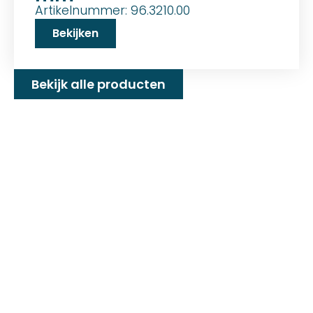
Artikelnummer: 96.3210.00
Bekijken
Bekijk alle producten
Familiebedrijf met 25+
jaar ervaring!
D&P Trading BV is al meer dan 25 jaar een
familiebedrijf dat zeilmakerij fournituren en
toebehoren levert welke gebruikt worden in