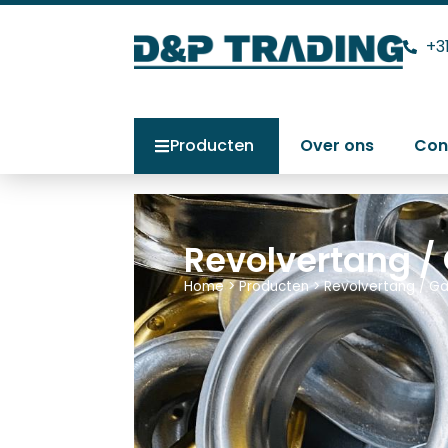
+3
Producten
Over ons
Con
Revolvertang /
Home
>
Producten
>
Revolvertang / Ga