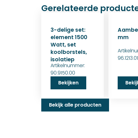
Gerelateerde product
3-delige set:
Aambee
element 1500
mm
Watt, set
Artikeln
koolborstels,
96.1213.0
isolatiep
Artikelnummer:
90.9150.00
Bekijken
Beki
Bekijk alle producten