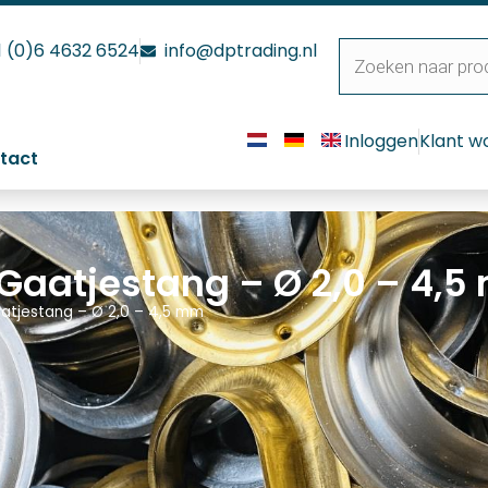
1 (0)6 4632 6524
info@dptrading.nl
Inloggen
Klant w
tact
 Gaatjestang – Ø 2,0 – 4,
atjestang – Ø 2,0 – 4,5 mm