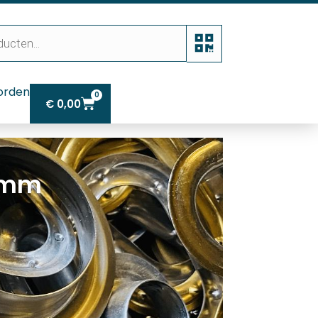
orden
0
€
0,00
5 mm