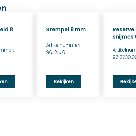
en
ld 8
Stempel 8 mm
Reserve
snijmes 
Artikelnummer:
ummer:
Artikelnu
96.1215.01
1
96.2730.0
jken
Bekijken
Bekijk