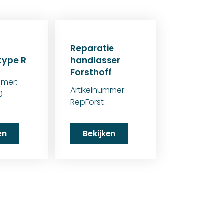
Reparatie
type R
handlasser
Forsthoff
mmer:
Artikelnummer:
0
RepForst
en
Bekijken