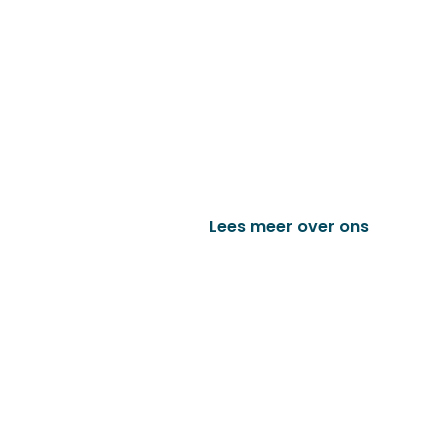
Familiebedrijf met 
D&P Trading BV is al meer dan 25 j
worden in de technische en indust
het vervaardigen van onder andere
trailer onderdelen en nog vele a
Lees meer over ons
Bek