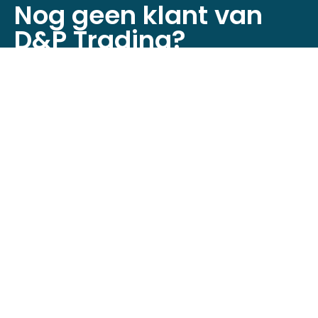
Nog geen klant van
D&P Trading?
Registreer je nu om toegang te krijgen tot
onze webshop!
Klant worden
Neem contact op
Minckelersstraat 12D + 12E,
5916 PE Venlo, Nederland
+31 (0)6 4632 6524
info@dptrading.nl