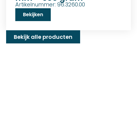
Artikelnummer: 96.3260.00
Bekijken
Bekijk alle producten
Familiebedrijf met 25+
jaar ervaring!
D&P Trading BV is al meer dan 25 jaar een
familiebedrijf dat zeilmakerij fournituren en
toebehoren levert welke gebruikt worden in