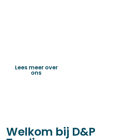
de technische en industriële confectie. Het
leveringsprogramma bestaat uit diverse
fournituren die nodig zijn voor het
vervaardigen van onder andere : schuifzeilen,
dekkleden, afdekzeilen, hoezen, tenten,
verandazeilen, spandoeken, truck & trailer
onderdelen en nog vele andere toepassingen.
Lees meer over
Bekijk onze
ons
producten
Welkom bij D&P