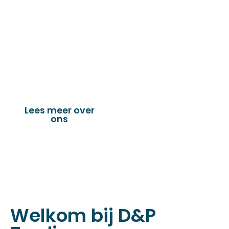
de technische en industriële confectie. Het
leveringsprogramma bestaat uit diverse
fournituren die nodig zijn voor het
vervaardigen van onder andere : schuifzeilen,
dekkleden, afdekzeilen, hoezen, tenten,
verandazeilen, spandoeken, truck & trailer
onderdelen en nog vele andere toepassingen.
Lees meer over
Bekijk onze
ons
producten
Welkom bij D&P