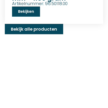
Artikelnummer: 96.50118.00
Bekijken
Bekijk alle producten
Familiebedrijf met 25+
jaar ervaring!
D&P Trading BV is al meer dan 25 jaar een
familiebedrijf dat zeilmakerij fournituren en
toebehoren levert welke gebruikt worden in