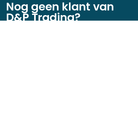
Nog geen klant van
D&P Trading?
Registreer je nu om toegang te krijgen tot
onze webshop!
Klant worden
Neem contact op
Minckelersstraat 12D + 12E,
5916 PE Venlo, Nederland
+31 (0)6 4632 6524
info@dptrading.nl