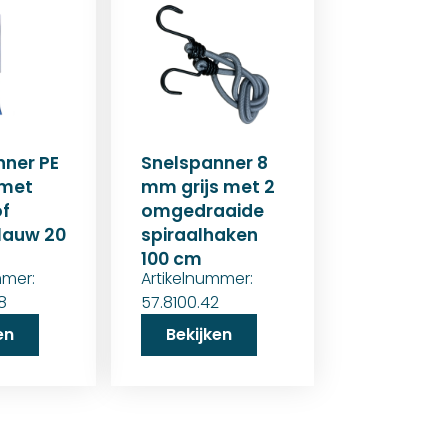
nner PE
Snelspanner 8
met
mm grijs met 2
f
omgedraaide
lauw 20
spiraalhaken
100 cm
mmer:
Artikelnummer:
8
57.8100.42
en
Bekijken