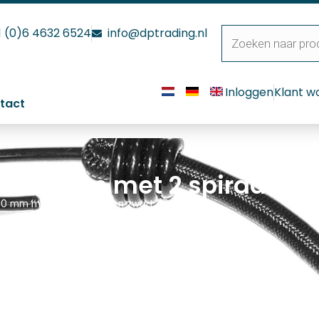
1 (0)6 4632 6524
info@dptrading.nl
Inloggen
Klant w
tact
 Ø 10 mm met 2 spiraalha
 10 mm met 2 spiraalhaken zwart 80 cm