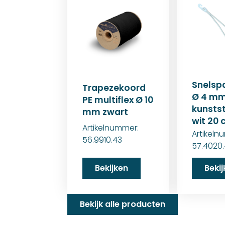
Snelsp
Trapezekoord
Ø 4 m
PE multiflex Ø 10
kunsts
mm zwart
wit 20
Artikelnummer:
Artikeln
56.9910.43
57.4020.
Bekijken
Beki
Bekijk alle producten