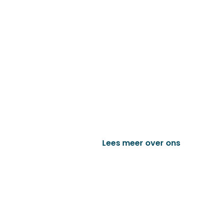
Familiebedrijf met 
D&P Trading BV is al meer dan 25 j
worden in de technische en indust
het vervaardigen van onder andere
trailer onderdelen en nog vele a
Lees meer over ons
Bek