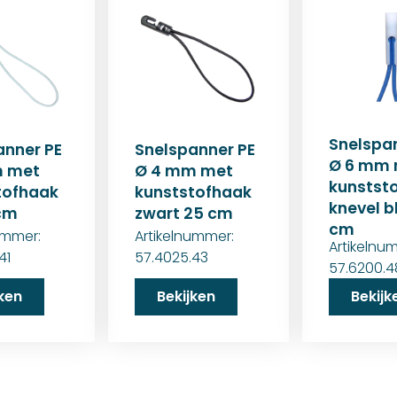
Snelspa
anner PE
Snelspanner PE
Ø 6 mm 
m met
Ø 4 mm met
kunststo
tofhaak
kunststofhaak
knevel b
 cm
zwart 25 cm
cm
ummer:
Artikelnummer:
Artikelnu
41
57.4025.43
57.6200.4
jken
Bekijken
Bekijk