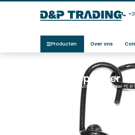
+3
Producten
Over ons
Con
Snelspanner PE
Home
>
Producten
>
Snelspanner PE Ø