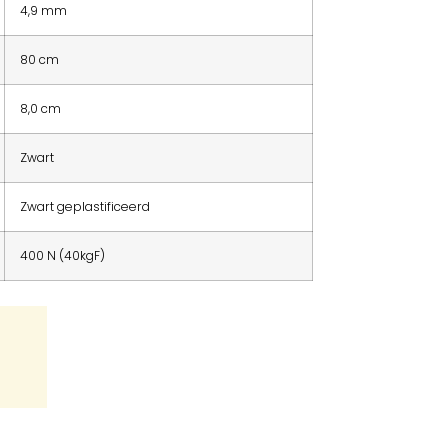
4,9 mm
80 cm
8,0 cm
Zwart
Zwart geplastificeerd
400 N (40kgF)