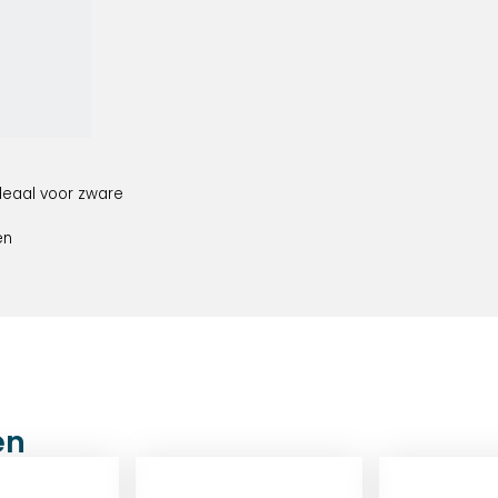
ideaal voor zware
en
en