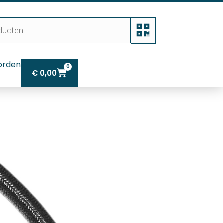
orden
0
€
0,00
ken zwart 80 cm