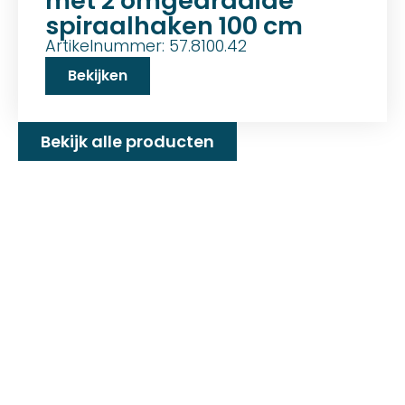
met 2 omgedraaide
spiraalhaken 100 cm
Artikelnummer: 57.8100.42
Bekijken
Bekijk alle producten
Familiebedrijf met 25+
jaar ervaring!
D&P Trading BV is al meer dan 25 jaar een
familiebedrijf dat zeilmakerij fournituren en