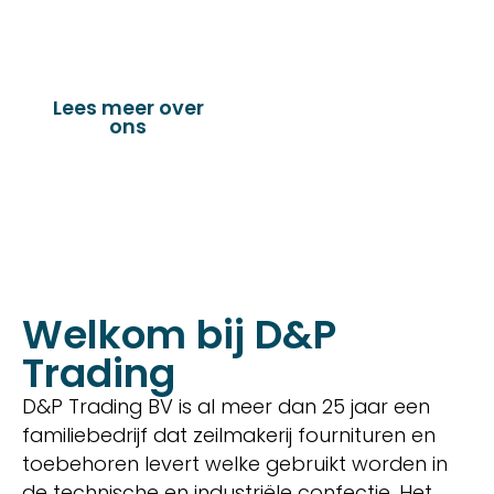
verandazeilen, spandoeken, truck & trailer
onderdelen en nog vele andere toepassingen.
Lees meer over
Bekijk onze
ons
producten
Welkom bij D&P
Trading
D&P Trading BV is al meer dan 25 jaar een
familiebedrijf dat zeilmakerij fournituren en
toebehoren levert welke gebruikt worden in
de technische en industriële confectie. Het