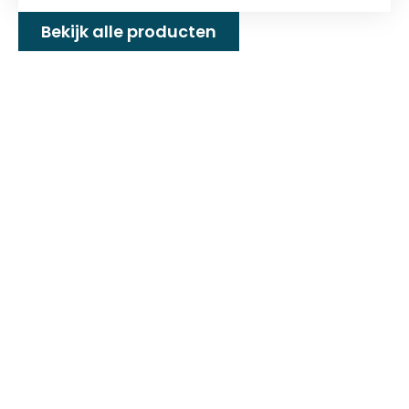
Bekijk alle producten
Familiebedrijf met 25+
jaar ervaring!
D&P Trading BV is al meer dan 25 jaar een
familiebedrijf dat zeilmakerij fournituren en
toebehoren levert welke gebruikt worden in
de technische en industriële confectie. Het
leveringsprogramma bestaat uit diverse
fournituren die nodig zijn voor het
vervaardigen van onder andere : schuifzeilen,