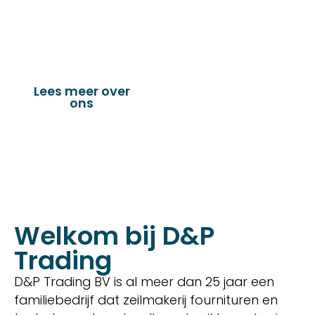
dekkleden, afdekzeilen, hoezen, tenten,
verandazeilen, spandoeken, truck & trailer
onderdelen en nog vele andere toepassingen.
Lees meer over
Bekijk onze
ons
producten
Welkom bij D&P
Trading
D&P Trading BV is al meer dan 25 jaar een
familiebedrijf dat zeilmakerij fournituren en