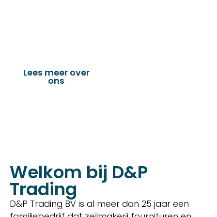
vervaardigen van onder andere : schuifzeilen,
dekkleden, afdekzeilen, hoezen, tenten,
verandazeilen, spandoeken, truck & trailer
onderdelen en nog vele andere toepassingen.
Lees meer over
Bekijk onze
ons
producten
Welkom bij D&P
Trading
D&P Trading BV is al meer dan 25 jaar een
familiebedrijf dat zeilmakerij fournituren en