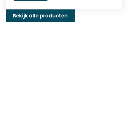
Bekijk alle producten
Familiebedrijf met 25+
jaar ervaring!
D&P Trading BV is al meer dan 25 jaar een
familiebedrijf dat zeilmakerij fournituren en
toebehoren levert welke gebruikt worden in
de technische en industriële confectie. Het
leveringsprogramma bestaat uit diverse
fournituren die nodig zijn voor het