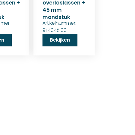
assen +
overlaslassen +
45 mm
uk
mondstuk
mmer:
Artikelnummer:
0
91.4045.00
en
Bekijken
horen levert welke gebruikt
e fournituren die nodig zijn voor