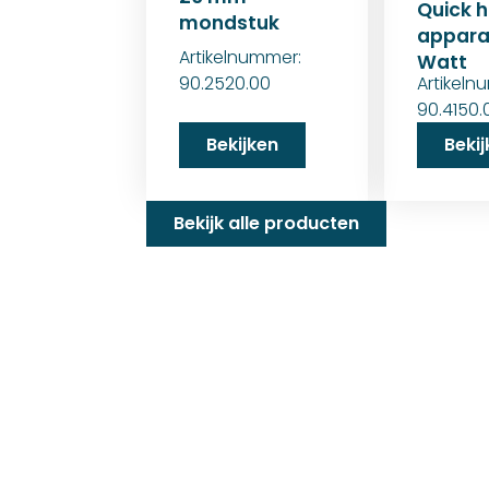
Quick 
mondstuk
appara
Artikelnummer:
Watt
90.2520.00
Artikeln
90.4150.
Bekijken
Beki
Bekijk alle producten
Familiebedrijf met 
D&P Trading BV is al meer dan 25 j
worden in de technische en indust