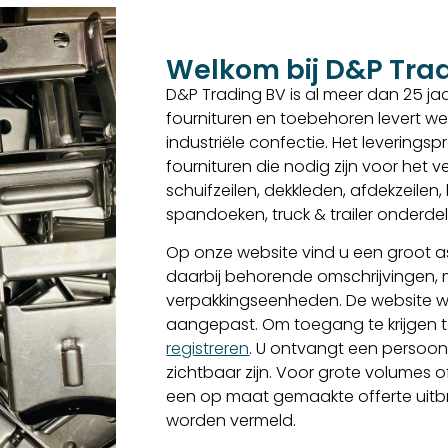
Welkom bij D&P Tra
D&P Trading BV is al meer dan 25 jaar
fournituren en toebehoren levert we
industriële confectie. Het levering
fournituren die nodig zijn voor het
schuifzeilen, dekkleden, afdekzeilen
spandoeken, truck & trailer onderd
Op onze website vind u een groot as
daarbij behorende omschrijvingen,
verpakkingseenheden. De website w
aangepast. Om toegang te krijgen to
registreren
. U ontvangt een persoon
zichtbaar zijn. Voor grote volumes o
een op maat gemaakte offerte uitbren
worden vermeld.