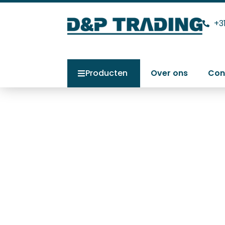
+3
Producten
Over ons
Con
Forsthoff verw
apparaten 900
Home
>
Producten
>
Forsthoff verwar