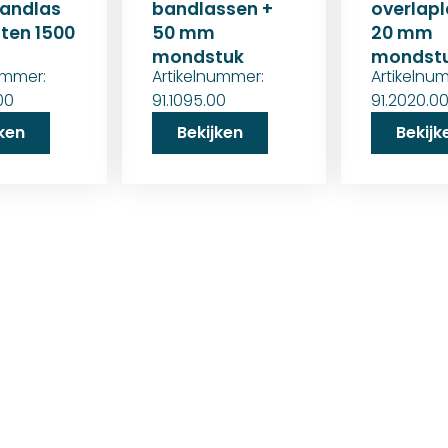
handlas
bandlassen +
overlapl
ten 1500
50 mm
20 mm
mondstuk
mondst
ummer:
Artikelnummer:
Artikelnu
00
91.1095.00
91.2020.0
jken
Bekijken
Bekijk
25+ jaar ervaring!
aar een familiebedrijf dat zeilmakerij fournituren en toebe
riële confectie. Het leveringsprogramma bestaat uit divers