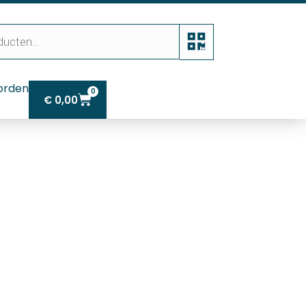
orden
0
€
0,00
k handlas