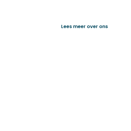
het vervaardigen van onder andere
trailer onderdelen en nog vele a
Lees meer over ons
Bek