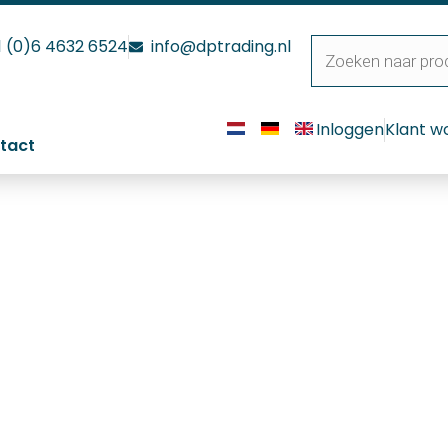
1 (0)6 4632 6524
info@dptrading.nl
Inloggen
Klant w
tact
armingselement voor Quic
 Watt
mingselement voor Quick handlas apparaten 900 Watt