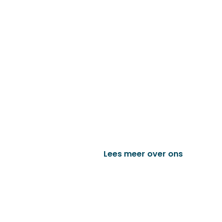
Familiebedrijf met 
D&P Trading BV is al meer dan 25 j
worden in de technische en indust
het vervaardigen van onder andere
trailer onderdelen en nog vele a
Lees meer over ons
Bek