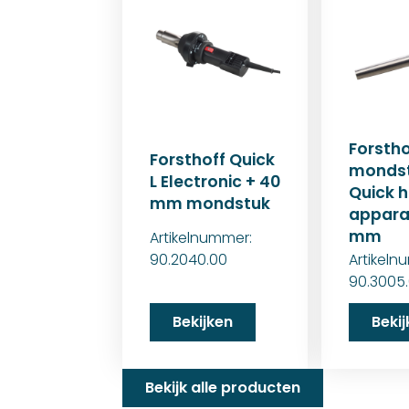
Forstho
Forsthoff Quick
mondst
L Electronic + 40
Quick 
mm mondstuk
appara
mm
Artikelnummer:
90.2040.00
Artikeln
90.3005
Bekijken
Beki
Bekijk alle producten