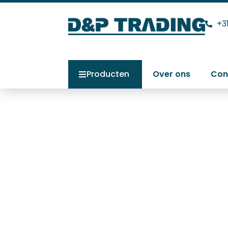
+3
Producten
Over ons
Con
Forsthoff Oval
Home
>
Producten
>
Forsthoff Oval H 