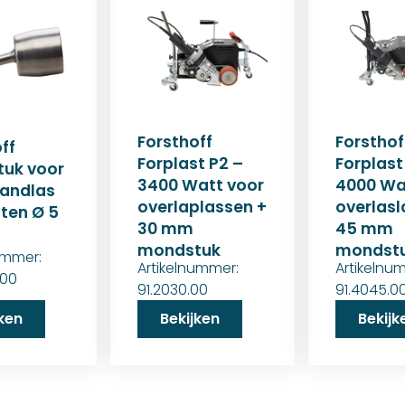
Forsthoff
Forsthof
ff
Forplast P2 –
Forplast
uk voor
3400 Watt voor
4000 Wa
handlas
overlaplassen +
overlasl
ten Ø 5
30 mm
45 mm
mondstuk
mondst
ummer:
Artikelnummer:
Artikelnu
.00
91.2030.00
91.4045.0
jken
Bekijken
Bekijk