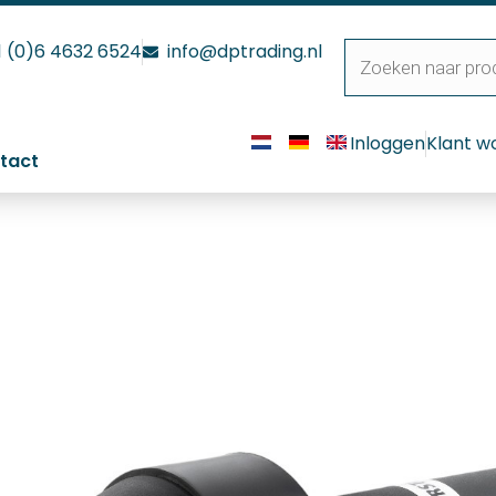
1 (0)6 4632 6524
info@dptrading.nl
Inloggen
Klant w
tact
 H electronic + 20 mm mon
electronic + 20 mm mondstuk