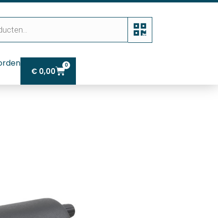
orden
0
€
0,00
dstuk