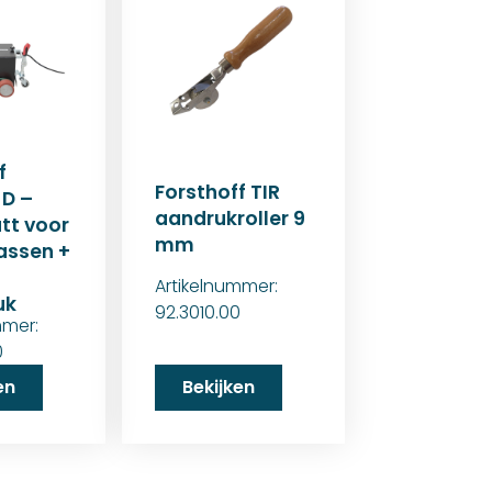
f
Forsthoff TIR
 D –
aandrukroller 9
tt voor
mm
assen +
Artikelnummer:
uk
92.3010.00
mmer:
0
en
Bekijken