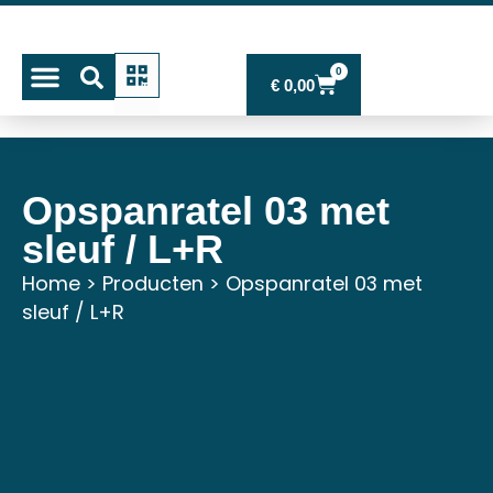
0
€
0,00
Mijn account
Opspanratel 03 met
sleuf / L+R
Home
>
Producten
>
Opspanratel 03 met
sleuf / L+R