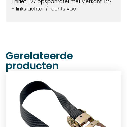
Thiriet T27 opspanratel met vierkant T27
– links achter / rechts voor
Gerelateerde
producten