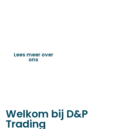
leveringsprogramma bestaat uit diverse
fournituren die nodig zijn voor het
vervaardigen van onder andere : schuifzeilen,
dekkleden, afdekzeilen, hoezen, tenten,
verandazeilen, spandoeken, truck & trailer
onderdelen en nog vele andere toepassingen.
Lees meer over
Bekijk onze
ons
producten
Welkom bij D&P
Trading