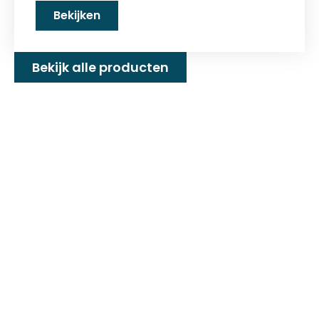
Bekijken
Bekijk alle producten
Familiebedrijf met 25+
jaar ervaring!
D&P Trading BV is al meer dan 25 jaar een
familiebedrijf dat zeilmakerij fournituren en
toebehoren levert welke gebruikt worden in
de technische en industriële confectie. Het