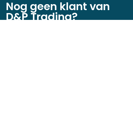
Nog geen klant van
D&P Trading?
Registreer je nu om toegang te krijgen tot
onze webshop!
Klant worden
Neem contact op
Minckelersstraat 12D + 12E,
5916 PE Venlo, Nederland
+31 (0)6 4632 6524
info@dptrading.nl