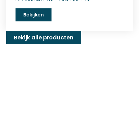
Bekijken
Bekijk alle producten
Familiebedrijf met 25+
jaar ervaring!
D&P Trading BV is al meer dan 25 jaar een
familiebedrijf dat zeilmakerij fournituren en
toebehoren levert welke gebruikt worden in