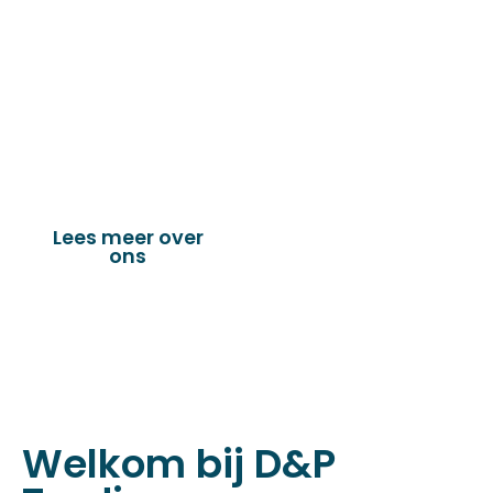
de technische en industriële confectie. Het
leveringsprogramma bestaat uit diverse
fournituren die nodig zijn voor het
vervaardigen van onder andere : schuifzeilen,
dekkleden, afdekzeilen, hoezen, tenten,
verandazeilen, spandoeken, truck & trailer
onderdelen en nog vele andere toepassingen.
Lees meer over
Bekijk onze
ons
producten
Welkom bij D&P