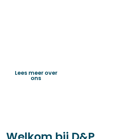
de technische en industriële confectie. Het
leveringsprogramma bestaat uit diverse
fournituren die nodig zijn voor het
vervaardigen van onder andere : schuifzeilen,
dekkleden, afdekzeilen, hoezen, tenten,
verandazeilen, spandoeken, truck & trailer
onderdelen en nog vele andere toepassingen.
Lees meer over
Bekijk onze
ons
producten
Welkom bij D&P