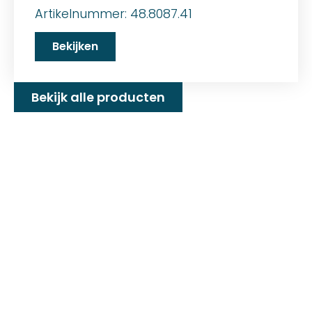
Artikelnummer: 48.8087.41
Bekijken
Bekijk alle producten
Familiebedrijf met 25+
jaar ervaring!
D&P Trading BV is al meer dan 25 jaar een
familiebedrijf dat zeilmakerij fournituren en
toebehoren levert welke gebruikt worden in