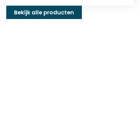
Bekijk alle producten
Familiebedrijf met 25+
jaar ervaring!
D&P Trading BV is al meer dan 25 jaar een
familiebedrijf dat zeilmakerij fournituren en
toebehoren levert welke gebruikt worden in
de technische en industriële confectie. Het
leveringsprogramma bestaat uit diverse
fournituren die nodig zijn voor het