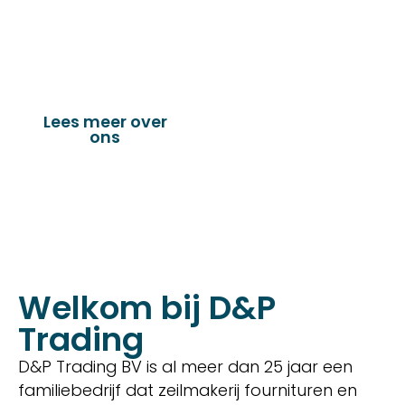
vervaardigen van onder andere : schuifzeilen,
dekkleden, afdekzeilen, hoezen, tenten,
verandazeilen, spandoeken, truck & trailer
onderdelen en nog vele andere toepassingen.
Lees meer over
Bekijk onze
ons
producten
Welkom bij D&P
Trading
D&P Trading BV is al meer dan 25 jaar een
familiebedrijf dat zeilmakerij fournituren en