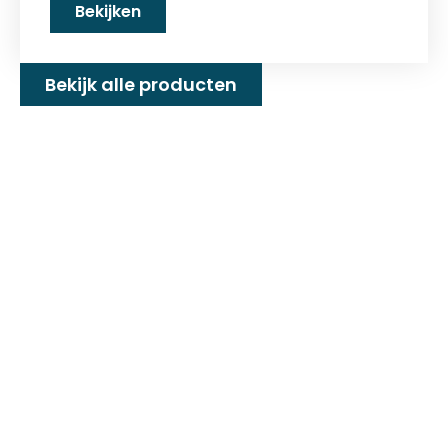
Bekijken
Bekijk alle producten
Familiebedrijf met 25+
jaar ervaring!
D&P Trading BV is al meer dan 25 jaar een
familiebedrijf dat zeilmakerij fournituren en
toebehoren levert welke gebruikt worden in
de technische en industriële confectie. Het
leveringsprogramma bestaat uit diverse