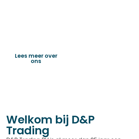
fournituren die nodig zijn voor het
vervaardigen van onder andere : schuifzeilen,
dekkleden, afdekzeilen, hoezen, tenten,
verandazeilen, spandoeken, truck & trailer
onderdelen en nog vele andere toepassingen.
Lees meer over
Bekijk onze
ons
producten
Welkom bij D&P
Trading