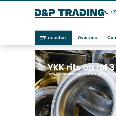
+3
Producten
Over ons
Con
YKK rits op rol
Home
>
Producten
>
YKK rits op rol 3 