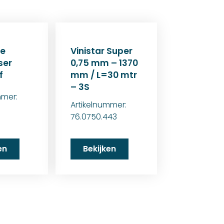
ie
Vinistar Super
ser
0,75 mm – 1370
f
mm / L=30 mtr
– 3S
mmer:
Artikelnummer:
76.0750.443
en
Bekijken