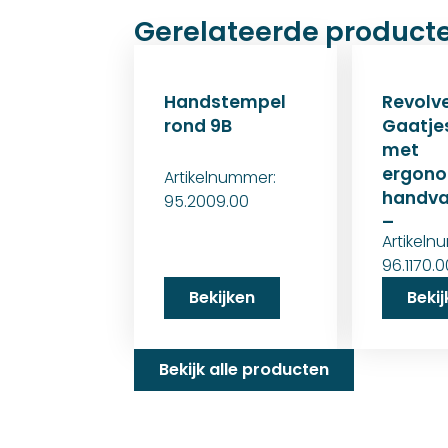
Gerelateerde product
Handstempel
Revolv
rond 9B
Gaatje
met
ergono
Artikelnummer:
handvat
95.2009.00
–
Artikeln
96.1170.
Bekijken
Beki
Bekijk alle producten