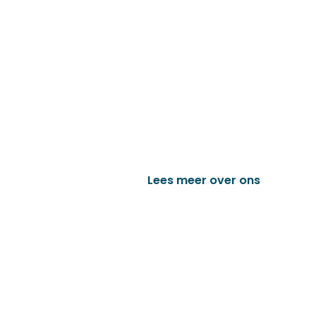
Familiebedrijf met 
D&P Trading BV is al meer dan 25 j
worden in de technische en indust
het vervaardigen van onder andere
trailer onderdelen en nog vele a
Lees meer over ons
Bek