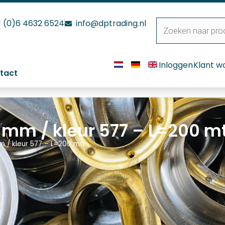
1 (0)6 4632 6524
info@dptrading.nl
Inloggen
Klant w
tact
 3 mm / kleur 577 – L=200 m
mm / kleur 577 – L=200 mtr