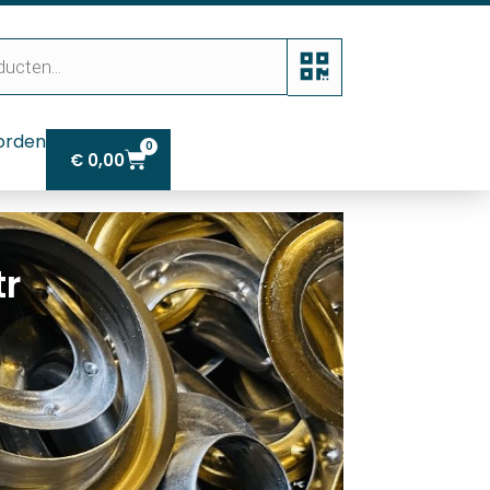
orden
0
€
0,00
tr