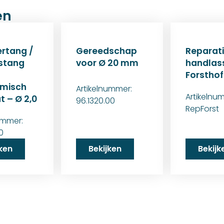
en
ertang /
Gereedschap
Reparat
stang
voor Ø 20 mm
handlas
Forsthof
misch
Artikelnummer:
Artikelnu
 – Ø 2,0
96.1320.00
RepForst
ummer:
00
jken
Bekijken
Bekijk