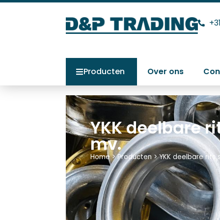
+3
Producten
Over ons
Con
YKK deelbare ri
mv.
Home
>
Producten
>
YKK deelbare rits