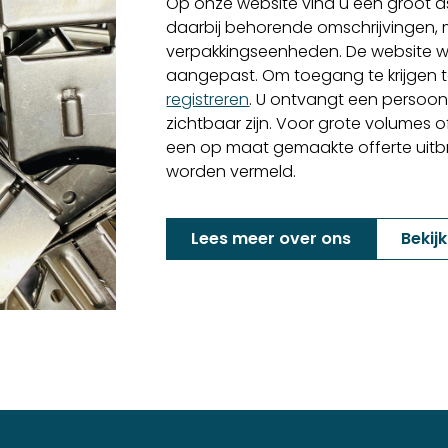
Op onze website vind u een groot as
daarbij behorende omschrijvingen,
verpakkingseenheden. De website w
aangepast. Om toegang te krijgen to
registreren
. U ontvangt een persoon
zichtbaar zijn. Voor grote volumes o
een op maat gemaakte offerte uitbren
worden vermeld.
Lees meer over ons
Bekij