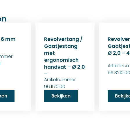
en
 6 mm
Revolvertang /
Revolver
Gaatjestang
Gaatjes
met
Ø 2,0 – 
ummer:
ergonomisch
1
Artikelnu
handvat – Ø 2,0
96.3210.0
–
Artikelnummer:
96.1170.00
jken
Bekijken
Bekijk