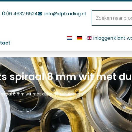
1 (0)6 4632 6524
info@dptrading.nl
Inloggen
Klant w
tact
ts spiraal 8 mm wit met d
 spiraal 8 mm wit met dubbele schuiver mv.