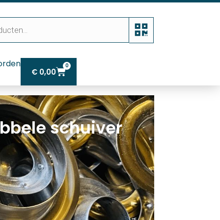
orden
0
€
0,00
ubbele schuiver