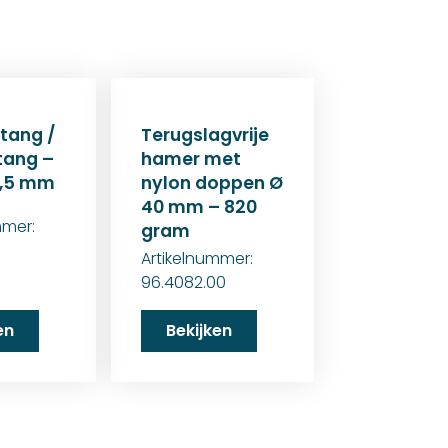
tang /
Terugslagvrije
tang –
hamer met
4,5 mm
nylon doppen Ø
40 mm – 820
mmer:
gram
0
Artikelnummer:
96.4082.00
en
Bekijken