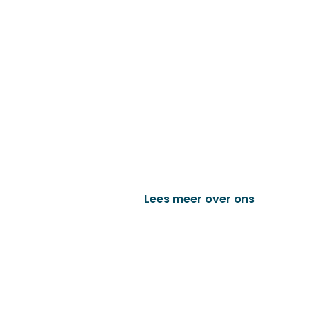
Familiebedrijf met 
D&P Trading BV is al meer dan 25 j
worden in de technische en indust
het vervaardigen van onder andere
trailer onderdelen en nog vele a
Lees meer over ons
Bek