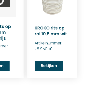
ts op
KROKO rits op
 mm
rol 10,5 mm wit
ijs
Artikelnummer:
mmer:
78.9501.10
en
Bekijken