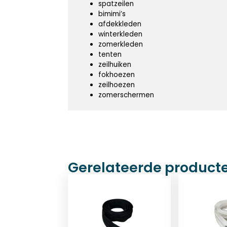
spatzeilen
bimimi’s
afdekkleden
winterkleden
zomerkleden
tenten
zeilhuiken
fokhoezen
zeilhoezen
zomerschermen
Gerelateerde product