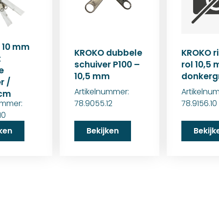
s 10 mm
KROKO dubbele
KROKO ri
t
schuiver P100 –
rol 10,5
e
10,5 mm
donkergr
r /
Artikelnummer:
Artikelnu
 cm
ummer:
78.9055.12
78.9156.10
10
jken
Bekijken
Bekijk