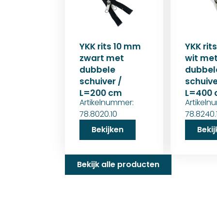
YKK rits 10 mm
YKK rit
zwart met
wit me
dubbele
dubbel
schuiver /
schuive
L=200 cm
L=400
Artikelnummer:
Artikeln
78.8020.10
78.8240.
Bekijken
Beki
Bekijk alle producten