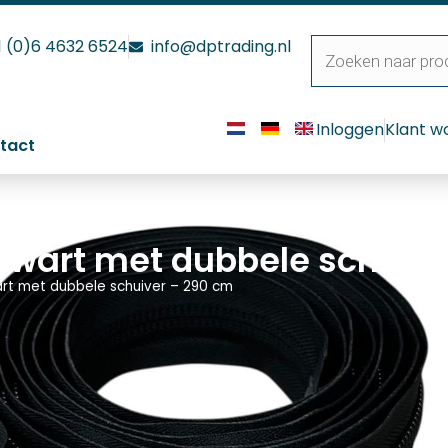
1 (0)6 4632 6524
info@dptrading.nl
Inloggen
Klant w
tact
 zwart met dubbele schuiv
art met dubbele schuiver – 290 cm