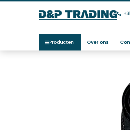
+3
Producten
Over ons
Con
YKK rits 10 mm
Home
>
Producten
>
YKK rits 10 mm zw