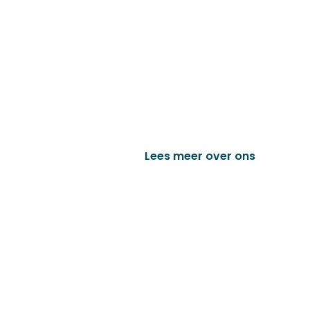
Familiebedrijf met 
D&P Trading BV is al meer dan 25 j
worden in de technische en indust
het vervaardigen van onder andere
trailer onderdelen en nog vele a
Lees meer over ons
Bek