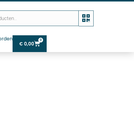
orden
0
€
0,00
er – 290 cm