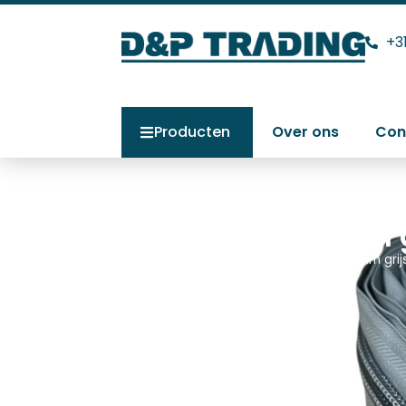
+3
Producten
Over ons
Con
YKK rits 10 mm 
Home
>
Producten
>
YKK rits 10 mm gr