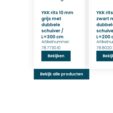
YKK rits 10 mm
YKK rit
grijs met
zwart 
dubbele
dubbel
schuiver /
schuive
L=300 cm
L=200
Artikelnummer:
Artikeln
78.7730.10
78.8020.
Bekijken
Beki
Bekijk alle producten