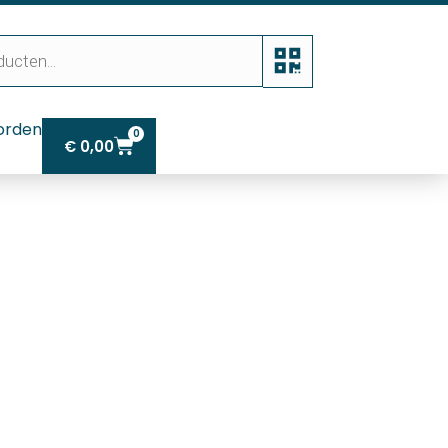
orden
0
€
0,00
r / L=500 cm