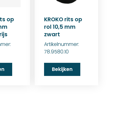
ts op
KROKO rits op
 mm
rol 10,5 mm
ijs
zwart
mmer:
Artikelnummer:
78.9580.10
en
Bekijken