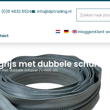
1 (0)6 4632 6524
info@dptrading.nl
Inloggen
Klant w
tact
grijs met dubbele schuive
ijs met dubbele schuiver / L=500 cm