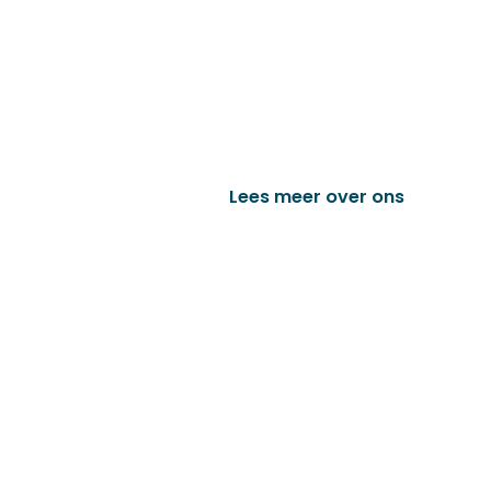
Familiebedrijf met 
D&P Trading BV is al meer dan 25 j
worden in de technische en indust
het vervaardigen van onder andere
trailer onderdelen en nog vele a
Lees meer over ons
Bek