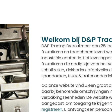
Welkom bij D&P Tra
D&P Trading BV is al meer dan 25 jaar
fournituren en toebehoren levert we
industriële confectie. Het levering
fournituren die nodig zijn voor het
schuifzeilen, dekkleden, afdekzeilen
spandoeken, truck & trailer onderd
Op onze website vind u een groot as
daarbij behorende omschrijvingen,
verpakkingseenheden. De website w
aangepast. Om toegang te krijgen to
registreren
. U ontvangt een persoon