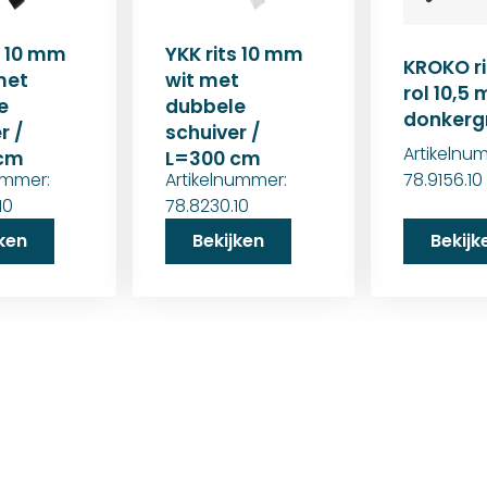
s 10 mm
YKK rits 10 mm
KROKO ri
met
wit met
rol 10,5
e
dubbele
donkergr
r /
schuiver /
Artikelnu
 cm
L=300 cm
ummer:
Artikelnummer:
78.9156.10
10
78.8230.10
jken
Bekijken
Bekijk