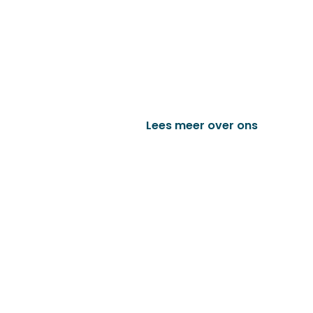
Familiebedrijf met 
D&P Trading BV is al meer dan 25 j
worden in de technische en indust
het vervaardigen van onder andere
trailer onderdelen en nog vele a
Lees meer over ons
Bek