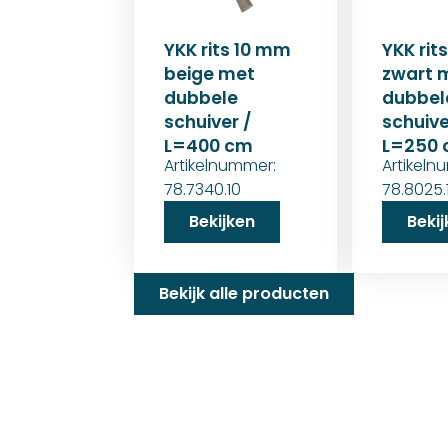
YKK rits 10 mm
YKK rit
beige met
zwart 
dubbele
dubbel
schuiver /
schuive
L=400 cm
L=250
Artikelnummer:
Artikeln
78.7340.10
78.8025.
Bekijken
Beki
Bekijk alle producten