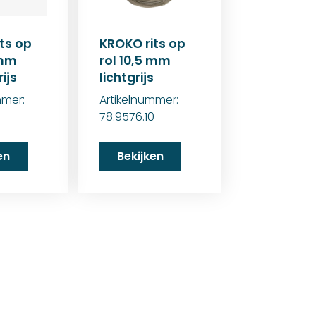
ts op
KROKO rits op
 mm
rol 10,5 mm
ijs
lichtgrijs
mmer:
Artikelnummer:
78.9576.10
en
Bekijken