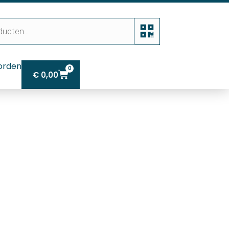
orden
0
€
0,00
r / L=200 cm