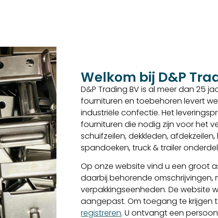
Welkom bij D&P Tra
D&P Trading BV is al meer dan 25 jaar
fournituren en toebehoren levert we
industriële confectie. Het levering
fournituren die nodig zijn voor het
schuifzeilen, dekkleden, afdekzeilen
spandoeken, truck & trailer onderd
Op onze website vind u een groot as
daarbij behorende omschrijvingen,
verpakkingseenheden. De website w
aangepast. Om toegang te krijgen to
registreren
. U ontvangt een persoon