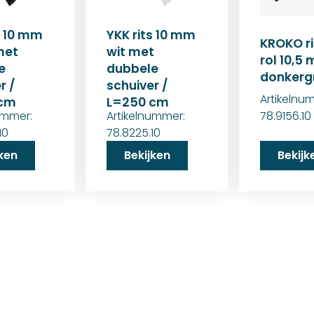
s 10 mm
YKK rits 10 mm
KROKO ri
met
wit met
rol 10,5
e
dubbele
donkergr
r /
schuiver /
Artikelnu
 cm
L=250 cm
ummer:
Artikelnummer:
78.9156.10
10
78.8225.10
jken
Bekijken
Bekijk