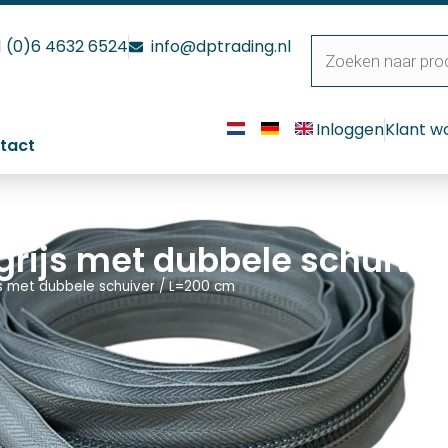
1 (0)6 4632 6524
info@dptrading.nl
Inloggen
Klant w
tact
grijs met dubbele schuive
ijs met dubbele schuiver / L=200 cm