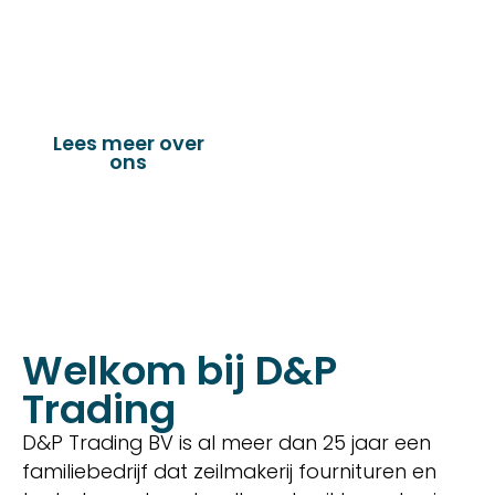
dekkleden, afdekzeilen, hoezen, tenten,
verandazeilen, spandoeken, truck & trailer
onderdelen en nog vele andere toepassingen.
Lees meer over
Bekijk onze
ons
producten
Welkom bij D&P
Trading
D&P Trading BV is al meer dan 25 jaar een
familiebedrijf dat zeilmakerij fournituren en