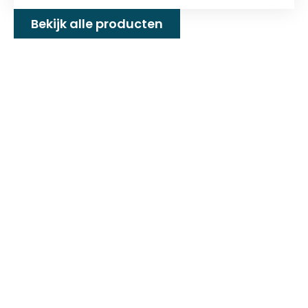
Bekijk alle producten
Familiebedrijf met 25+
jaar ervaring!
D&P Trading BV is al meer dan 25 jaar een
familiebedrijf dat zeilmakerij fournituren en
toebehoren levert welke gebruikt worden in
de technische en industriële confectie. Het
leveringsprogramma bestaat uit diverse
fournituren die nodig zijn voor het
vervaardigen van onder andere : schuifzeilen,