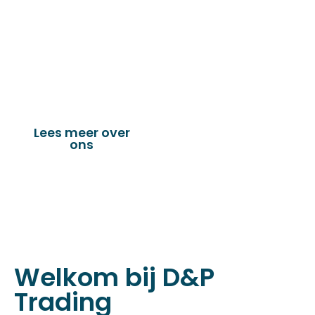
leveringsprogramma bestaat uit diverse
fournituren die nodig zijn voor het
vervaardigen van onder andere : schuifzeilen,
dekkleden, afdekzeilen, hoezen, tenten,
verandazeilen, spandoeken, truck & trailer
onderdelen en nog vele andere toepassingen.
Lees meer over
Bekijk onze
ons
producten
Welkom bij D&P
Trading