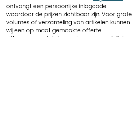
ontvangt een persoonlijke inlogcode
waardoor de prijzen zichtbaar zijn. Voor grote
volumes of verzameling van artikelen kunnen
wij een op maat gemaakte offerte
uitbrengen zodat deze prijzen in uw prijslijst
worden vermeld.
Lees meer over ons
Bekijk onze producten