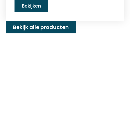
Bekijken
Bekijk alle producten
Familiebedrijf met 25+
jaar ervaring!
D&P Trading BV is al meer dan 25 jaar een
familiebedrijf dat zeilmakerij fournituren en
toebehoren levert welke gebruikt worden in
de technische en industriële confectie. Het