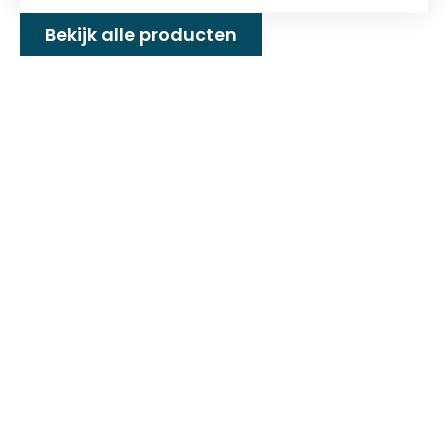
Bekijk alle producten
Familiebedrijf met 25+
jaar ervaring!
D&P Trading BV is al meer dan 25 jaar een
familiebedrijf dat zeilmakerij fournituren en
toebehoren levert welke gebruikt worden in
de technische en industriële confectie. Het
leveringsprogramma bestaat uit diverse
fournituren die nodig zijn voor het
vervaardigen van onder andere : schuifzeilen,