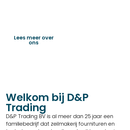
dekkleden, afdekzeilen, hoezen, tenten,
verandazeilen, spandoeken, truck & trailer
onderdelen en nog vele andere toepassingen.
Lees meer over
Bekijk onze
ons
producten
Welkom bij D&P
Trading
D&P Trading BV is al meer dan 25 jaar een
familiebedrijf dat zeilmakerij fournituren en