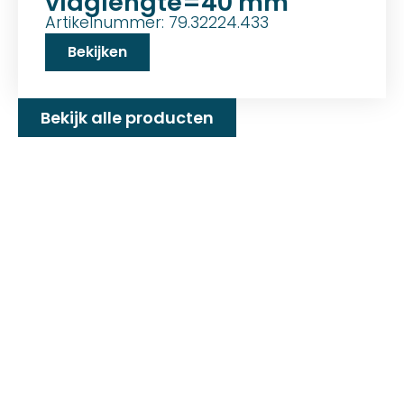
vlaglengte=40 mm
Artikelnummer: 79.32224.433
Bekijken
Bekijk alle producten
Familiebedrijf met 25+
jaar ervaring!
D&P Trading BV is al meer dan 25 jaar een
familiebedrijf dat zeilmakerij fournituren en
toebehoren levert welke gebruikt worden in