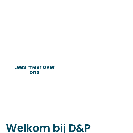
de technische en industriële confectie. Het
leveringsprogramma bestaat uit diverse
fournituren die nodig zijn voor het
vervaardigen van onder andere : schuifzeilen,
dekkleden, afdekzeilen, hoezen, tenten,
verandazeilen, spandoeken, truck & trailer
onderdelen en nog vele andere toepassingen.
Lees meer over
Bekijk onze
ons
producten
Welkom bij D&P