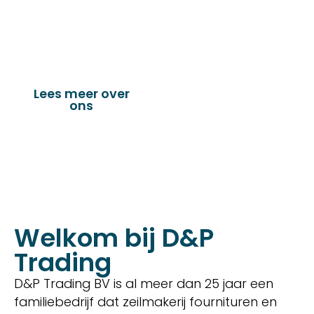
vervaardigen van onder andere : schuifzeilen,
dekkleden, afdekzeilen, hoezen, tenten,
verandazeilen, spandoeken, truck & trailer
onderdelen en nog vele andere toepassingen.
Lees meer over
Bekijk onze
ons
producten
Welkom bij D&P
Trading
D&P Trading BV is al meer dan 25 jaar een
familiebedrijf dat zeilmakerij fournituren en