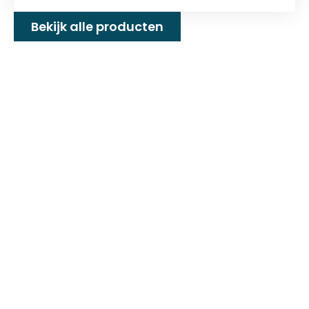
Bekijk alle producten
Familiebedrijf met 25+
jaar ervaring!
D&P Trading BV is al meer dan 25 jaar een
familiebedrijf dat zeilmakerij fournituren en
toebehoren levert welke gebruikt worden in
de technische en industriële confectie. Het
leveringsprogramma bestaat uit diverse
fournituren die nodig zijn voor het