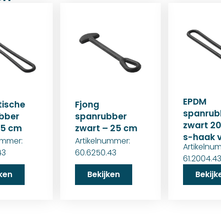
EPDM
tische
Fjong
spanrub
bber
spanrubber
zwart 20
25 cm
zwart – 25 cm
s-haak v
ummer:
Artikelnummer:
Artikelnu
43
60.6250.43
61.2004.4
jken
Bekijken
Bekijk