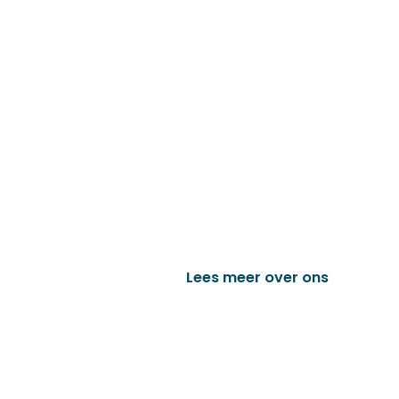
Familiebedrijf met 
D&P Trading BV is al meer dan 25 j
worden in de technische en indust
het vervaardigen van onder andere
trailer onderdelen en nog vele a
Lees meer over ons
Bek