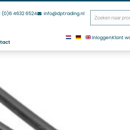
1 (0)6 4632 6524
info@dptrading.nl
Inloggen
Klant w
tact
panrubber zwart 40 cm
nrubber zwart 40 cm