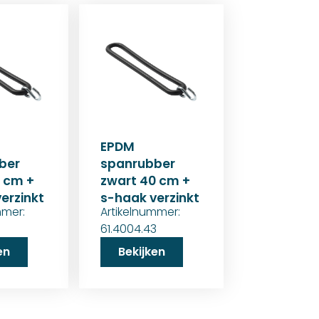
EPDM
ber
spanrubber
 cm +
zwart 40 cm +
erzinkt
s-haak verzinkt
mmer:
Artikelnummer:
3
61.4004.43
en
Bekijken