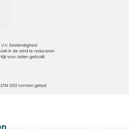
U.V. bestendigheid
oek in de wind te reduceren
ijk voor zeilen gebruikt
 ASTM G53 normen getest
en