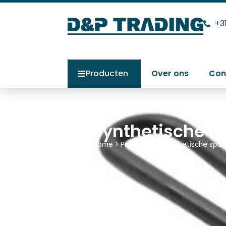
+3
Producten
Over ons
Con
synthetische s
Home
>
Producten
>
synthetische spa