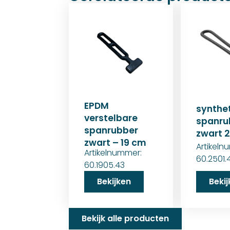
EPDM
synthe
verstelbare
spanru
spanrubber
zwart 
zwart – 19 cm
Artikeln
Artikelnummer:
60.2501.
60.1905.43
Bekijken
Beki
Bekijk alle producten