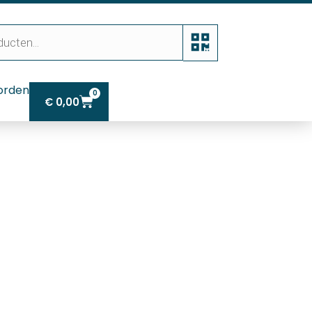
orden
0
€
0,00