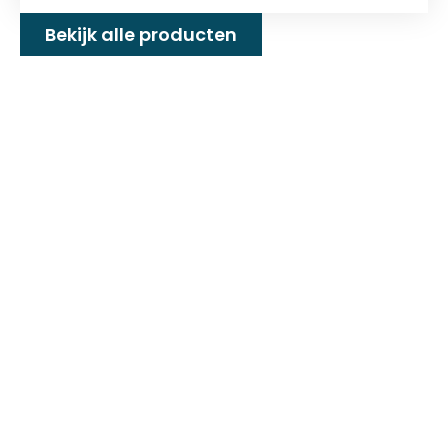
Bekijk alle producten
Familiebedrijf met 25+
jaar ervaring!
D&P Trading BV is al meer dan 25 jaar een
familiebedrijf dat zeilmakerij fournituren en
toebehoren levert welke gebruikt worden in
de technische en industriële confectie. Het
leveringsprogramma bestaat uit diverse
fournituren die nodig zijn voor het
vervaardigen van onder andere : schuifzeilen,