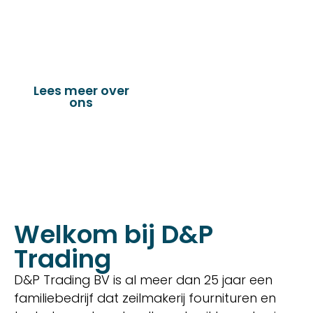
dekkleden, afdekzeilen, hoezen, tenten,
verandazeilen, spandoeken, truck & trailer
onderdelen en nog vele andere toepassingen.
Lees meer over
Bekijk onze
ons
producten
Welkom bij D&P
Trading
D&P Trading BV is al meer dan 25 jaar een
familiebedrijf dat zeilmakerij fournituren en