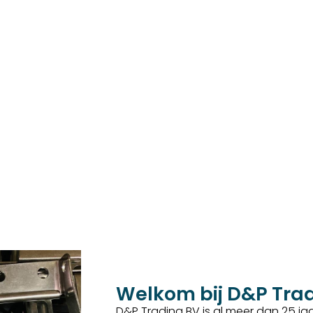
Welkom bij D&P Tra
D&P Trading BV is al meer dan 25 jaar