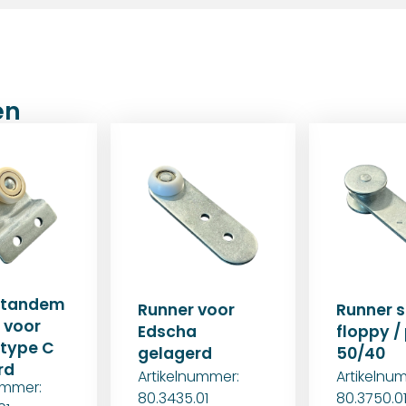
en
 tandem
Runner voor
Runner s
 voor
Edscha
floppy / 
type C
gelagerd
50/40
rd
Artikelnummer:
Artikelnu
ummer:
80.3435.01
80.3750.0