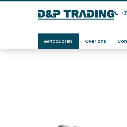
+3
Producten
Over ons
Con
Forsthoff Quic
Home
>
Producten
>
Forsthoff Quick L