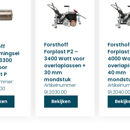
Forsthoff
Forsthof
ff
Forplast P2 –
Forplast
mingsel
3400 Watt voor
4000 Wa
3300
overlaplassen +
overlapl
oor
30 mm
40 mm
t P
mondstuk
mondst
ummer:
Artikelnummer:
Artikelnu
.00
91.2030.00
91.2040.0
jken
Bekijken
Bekijk