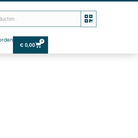
orden
0
€
0,00
dstuk