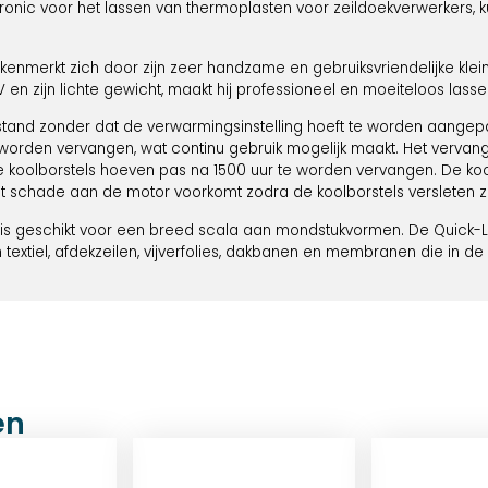
tronic voor het lassen van thermoplasten voor zeildoekverwerkers, 
kenmerkt zich door zijn zeer handzame en gebruiksvriendelijke klei
 en zijn lichte gewicht, maakt hij professioneel en moeiteloos lasse
tand zonder dat de verwarmingsinstelling hoeft te worden aangepa
den vervangen, wat continu gebruik mogelijk maakt. Het vervange
e koolborstels hoeven pas na 1500 uur te worden vervangen. De ko
 schade aan de motor voorkomt zodra de koolborstels versleten zi
s geschikt voor een breed scala aan mondstukvormen. De Quick-L-
h textiel, afdekzeilen, vijverfolies, dakbanen en membranen die i
en