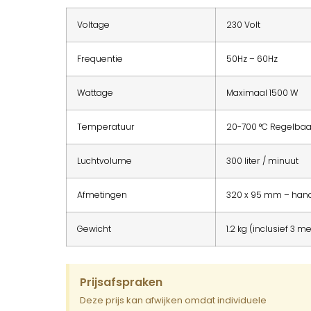
Voltage
230 Volt
Frequentie
50Hz – 60Hz
Wattage
Maximaal 1500 W
Temperatuur
20-700 °C Regelbaa
Luchtvolume
300 liter / minuut
Afmetingen
320 x 95 mm – han
Gewicht
1.2 kg (inclusief 3 m
Prijsafspraken
Deze prijs kan afwijken omdat individuele