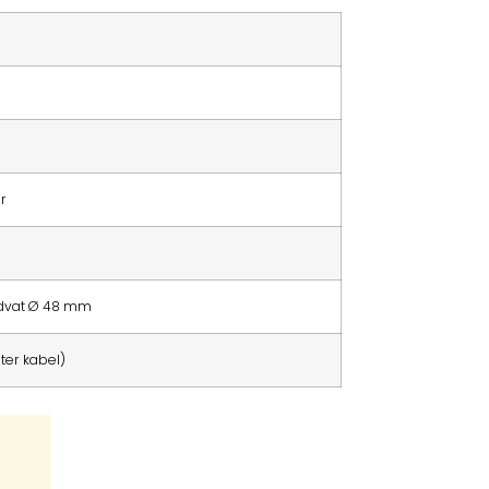
r
dvat Ø 48 mm
eter kabel)