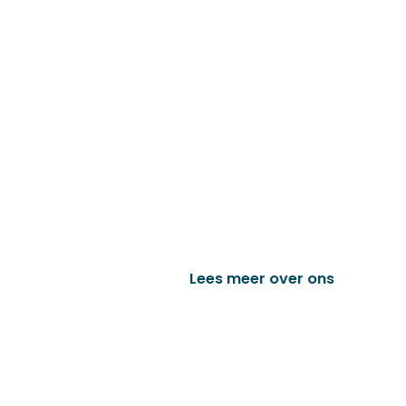
Familiebedrijf met 
D&P Trading BV is al meer dan 25 j
worden in de technische en indust
het vervaardigen van onder andere
trailer onderdelen en nog vele a
Lees meer over ons
Bek