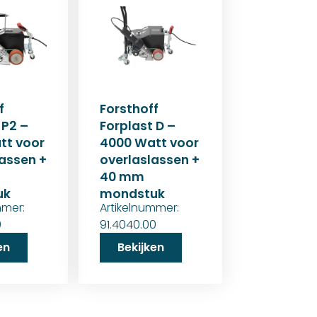
f
Forsthoff
 P2 –
Forplast D –
tt voor
4000 Watt voor
assen +
overlaslassen +
40 mm
uk
mondstuk
mmer:
Artikelnummer:
0
91.4040.00
en
Bekijken