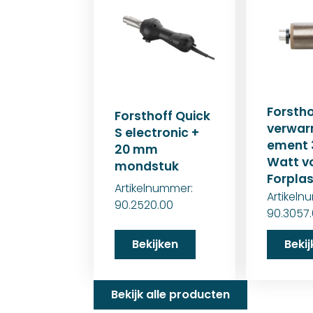
Forstho
Forsthoff Quick
verwar
S electronic +
ement 
20 mm
Watt v
mondstuk
Forplas
Artikelnummer:
Artikeln
90.2520.00
90.3057
Bekijken
Beki
Bekijk alle producten