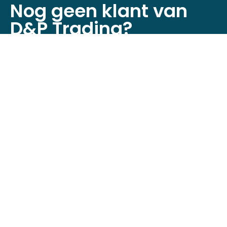
Nog geen klant van
D&P Trading?
Registreer je nu om toegang te krijgen tot
onze webshop!
Klant worden
Neem contact op
Minckelersstraat 12D + 12E,
5916 PE Venlo, Nederland
+31 (0)6 4632 6524
info@dptrading.nl