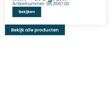
Artikelnummer: 96.3567.00
Bekijken
Bekijk alle producten
Familiebedrijf met 25+
jaar ervaring!
D&P Trading BV is al meer dan 25 jaar een
familiebedrijf dat zeilmakerij fournituren en
toebehoren levert welke gebruikt worden in