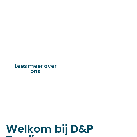
de technische en industriële confectie. Het
leveringsprogramma bestaat uit diverse
fournituren die nodig zijn voor het
vervaardigen van onder andere : schuifzeilen,
dekkleden, afdekzeilen, hoezen, tenten,
verandazeilen, spandoeken, truck & trailer
onderdelen en nog vele andere toepassingen.
Lees meer over
Bekijk onze
ons
producten
Welkom bij D&P