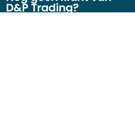
D&P Trading?
Registreer je nu om toegang te krijgen tot
onze webshop!
Klant worden
Neem contact op
Minckelersstraat 12D + 12E,
5916 PE Venlo, Nederland
+31 (0)6 4632 6524
info@dptrading.nl
Informatie