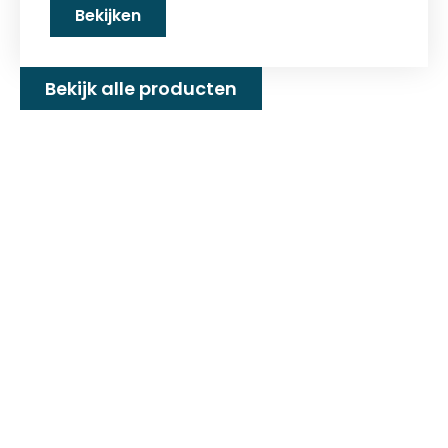
Bekijken
Bekijk alle producten
Familiebedrijf met 25+
jaar ervaring!
D&P Trading BV is al meer dan 25 jaar een
familiebedrijf dat zeilmakerij fournituren en
toebehoren levert welke gebruikt worden in
de technische en industriële confectie. Het
leveringsprogramma bestaat uit diverse