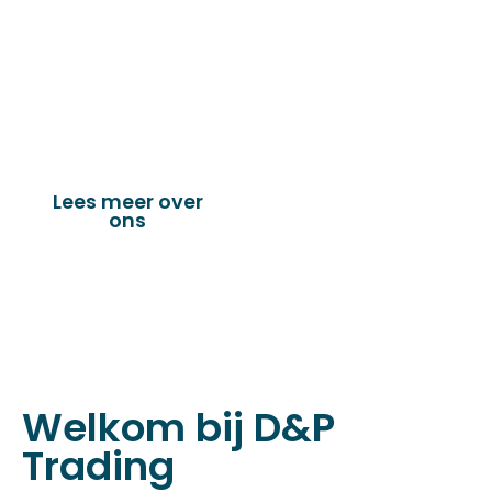
fournituren die nodig zijn voor het
vervaardigen van onder andere : schuifzeilen,
dekkleden, afdekzeilen, hoezen, tenten,
verandazeilen, spandoeken, truck & trailer
onderdelen en nog vele andere toepassingen.
Lees meer over
Bekijk onze
ons
producten
Welkom bij D&P
Trading