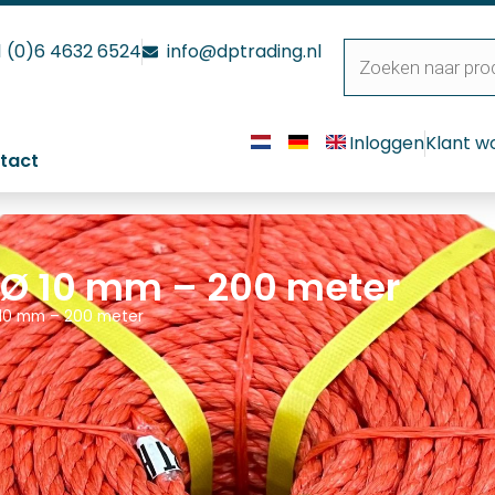
1 (0)6 4632 6524
info@dptrading.nl
Inloggen
Klant w
tact
 Ø 10 mm – 200 meter
 10 mm – 200 meter