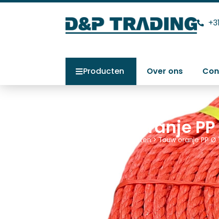
+3
Producten
Over ons
Con
Touw oranje PP
Home
>
Producten
>
Touw oranje PP Ø