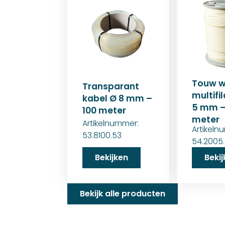
Touw w
Transparant
multifi
kabel Ø 8 mm –
5 mm –
100 meter
meter
Artikelnummer:
Artikeln
53.8100.53
54.2005.
Bekijken
Beki
Bekijk alle producten