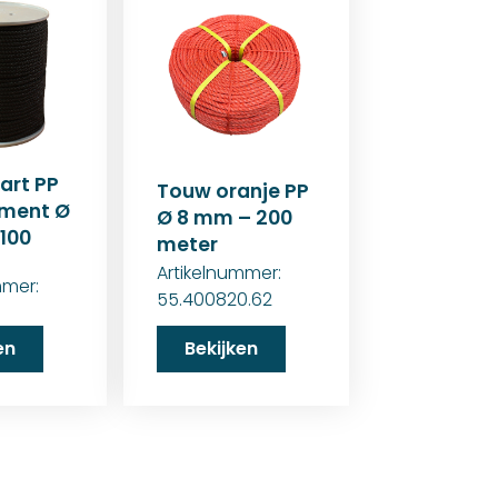
art PP
Touw oranje PP
ament Ø
Ø 8 mm – 200
100
meter
Artikelnummer:
mmer:
55.400820.62
3
en
Bekijken