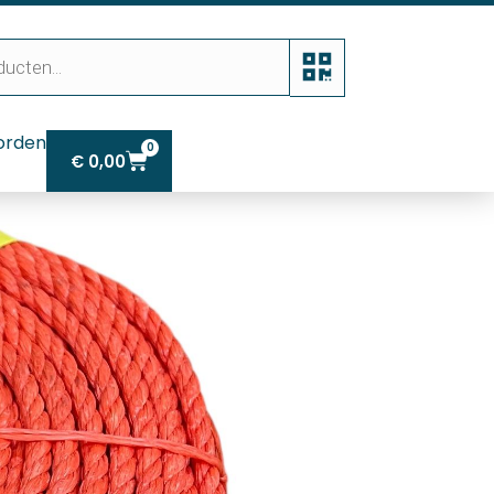
orden
0
€
0,00