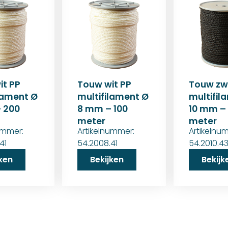
it PP
Touw wit PP
Touw zw
lament Ø
multifilament Ø
multifil
 200
8 mm – 100
10 mm – 
meter
meter
ummer:
Artikelnummer:
Artikelnu
41
54.2008.41
54.2010.4
jken
Bekijken
Bekijk