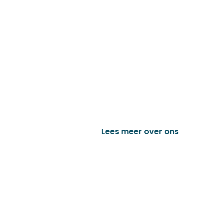
Familiebedrijf met 
D&P Trading BV is al meer dan 25 j
worden in de technische en indust
het vervaardigen van onder andere
trailer onderdelen en nog vele a
Lees meer over ons
Bek