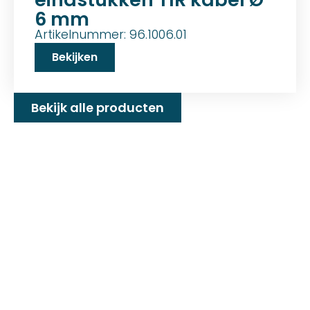
6 mm
Artikelnummer: 96.1006.01
Bekijken
Bekijk alle producten
Familiebedrijf met 25+
jaar ervaring!
D&P Trading BV is al meer dan 25 jaar een
familiebedrijf dat zeilmakerij fournituren en