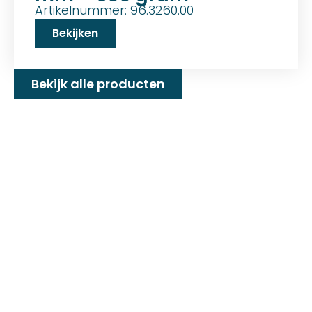
Artikelnummer: 96.3260.00
Bekijken
Bekijk alle producten
Familiebedrijf met 25+
jaar ervaring!
D&P Trading BV is al meer dan 25 jaar een
familiebedrijf dat zeilmakerij fournituren en
toebehoren levert welke gebruikt worden in