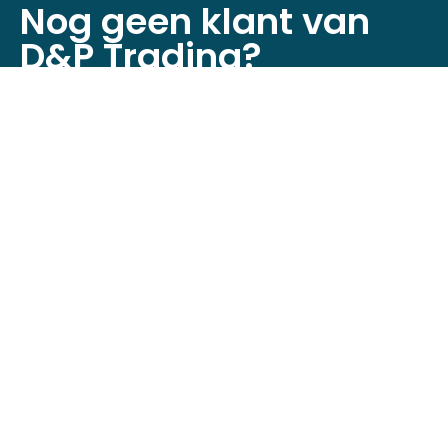
Nog geen klant van
D&P Trading?
Registreer je nu om toegang te krijgen tot
onze webshop!
Klant worden
Neem contact op
Minckelersstraat 12D + 12E,
5916 PE Venlo, Nederland
+31 (0)6 4632 6524
info@dptrading.nl