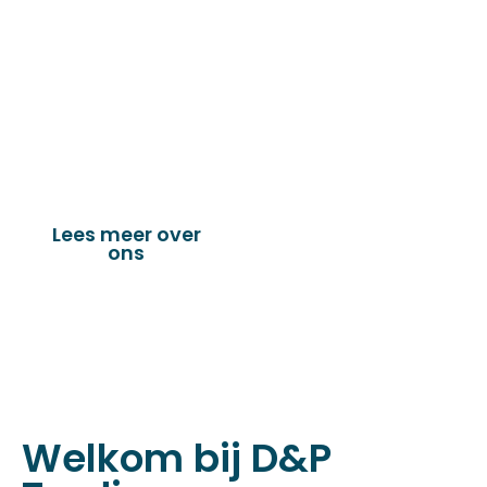
de technische en industriële confectie. Het
leveringsprogramma bestaat uit diverse
fournituren die nodig zijn voor het
vervaardigen van onder andere : schuifzeilen,
dekkleden, afdekzeilen, hoezen, tenten,
verandazeilen, spandoeken, truck & trailer
onderdelen en nog vele andere toepassingen.
Lees meer over
Bekijk onze
ons
producten
Welkom bij D&P