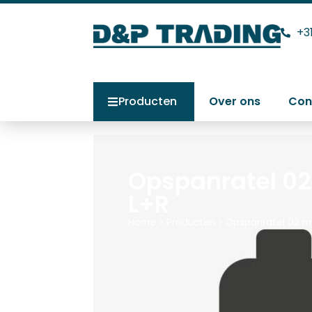
+3
Producten
Over ons
Con
Opspanratel 02 
L+R
Home
>
Producten
>
Opspanratel 02 me