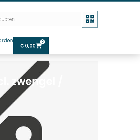
orden
0
€
0,00
l. zwengel /