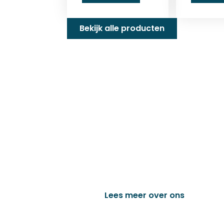
Bekijk alle producten
Familiebedrijf met 
D&P Trading BV is al meer dan 25 j
worden in de technische en indust
het vervaardigen van onder andere
trailer onderdelen en nog vele a
Lees meer over ons
Bek