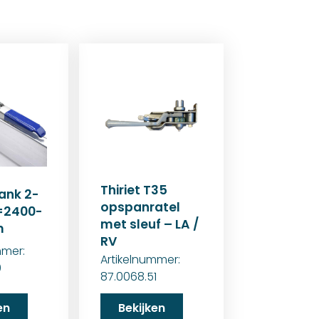
Thiriet T35
ank 2-
opspanratel
L=2400-
met sleuf – LA /
m
RV
mmer:
Artikelnummer:
0
87.0068.51
en
Bekijken