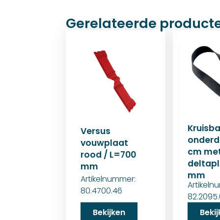
Gerelateerde product
Kruisb
Versus
onderd
vouwplaat
cm me
rood / L=700
deltapl
mm
mm
Artikelnummer:
Artikeln
80.4700.46
82.2095
Bekijken
Beki