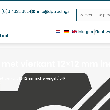
1 (0)6 4632 6524
info@dptrading.nl
Inloggen
Klant w
tact
met vierkant 12×12 mm inc
t vierkant 12×12 mm incl. zwengel / L+R