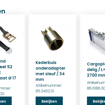
en
and
Kederbuis
Cargopl
eel 52
onderadapter
delig / 
t
met sleuf / 34
2700 m
aat Ø 17
mm
Artikelnu
Artikelnummer:
ummer:
86.1086.3
85.3402.01
.00
jken
Bekijken
Bekijk