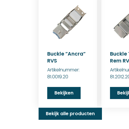
Buckle ”Ancra”
Buckle 
RVS
Rem R
Artikelnummer:
Artikeln
81.0019.20
81.2012.2
Bekijken
Beki
Bekijk alle producten