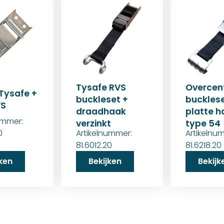
Tysafe RVS
Overcen
Tysafe +
buckleset +
bucklese
VS
draadhaak
platte h
ummer:
verzinkt
type 54
Artikelnummer:
Artikelnu
0
81.6012.20
81.6218.20
jken
Bekijken
Bekijk