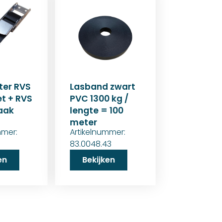
ter RVS
Lasband zwart
t + RVS
PVC 1300 kg /
aak
lengte = 100
meter
mmer:
Artikelnummer:
83.0048.43
en
Bekijken