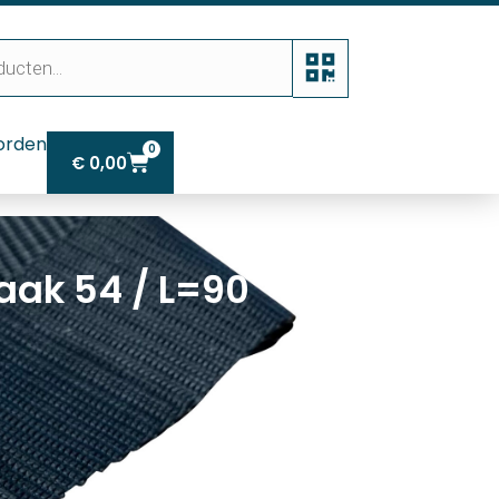
orden
0
€
0,00
aak 54 / L=90