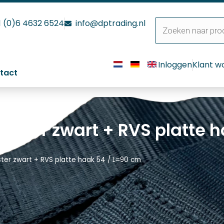
1 (0)6 4632 6524
info@dptrading.nl
Inloggen
Klant w
tact
ester zwart + RVS platte h
er zwart + RVS platte haak 54 / L=90 cm