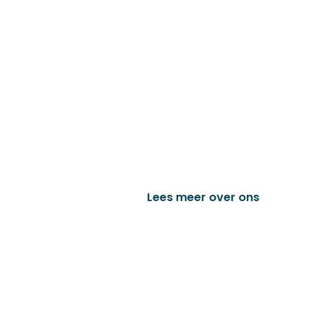
Familiebedrijf met 
D&P Trading BV is al meer dan 25 j
worden in de technische en indust
het vervaardigen van onder andere
trailer onderdelen en nog vele a
Lees meer over ons
Bek