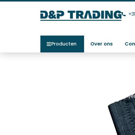
+3
Producten
Over ons
Con
Onderband poly
cm
Home
>
Producten
>
Onderband polyest