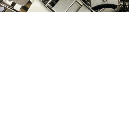
Nog geen klant van
D&P Trading?
Registreer je nu om toegang te krijgen tot
onze webshop!
Klant worden
Neem contact op