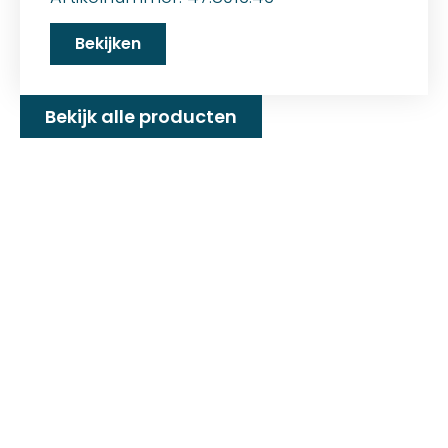
Bekijken
Bekijk alle producten
Familiebedrijf met 25+
jaar ervaring!
D&P Trading BV is al meer dan 25 jaar een
familiebedrijf dat zeilmakerij fournituren en
toebehoren levert welke gebruikt worden in