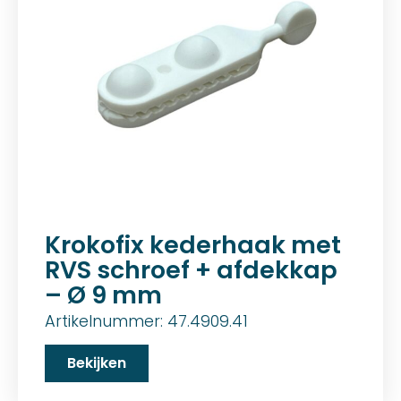
Krokofix kederhaak met
RVS schroef + afdekkap
– Ø 9 mm
Artikelnummer: 47.4909.41
Bekijken