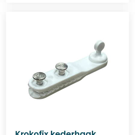
Krokofix kederhaak