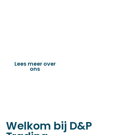
de technische en industriële confectie. Het
leveringsprogramma bestaat uit diverse
fournituren die nodig zijn voor het
vervaardigen van onder andere : schuifzeilen,
dekkleden, afdekzeilen, hoezen, tenten,
verandazeilen, spandoeken, truck & trailer
onderdelen en nog vele andere toepassingen.
Lees meer over
Bekijk onze
ons
producten
Welkom bij D&P