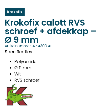
Krokofix
Krokofix calott RVS
schroef + afdekkap –
Ø 9 mm
Artikelnummer: 47.4309.41
Specificaties
Polyamide
Ø 9 mm
Wit
RVS schroef