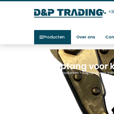
+3
Producten
Over ons
Con
Kniptang voor 
Home
>
Producten
>
Kniptang voor ka