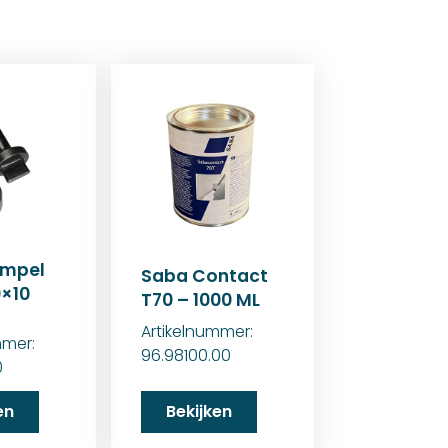
empel
Saba Contact
0×10
T70 – 1000 ML
Artikelnummer:
mmer:
96.98100.00
0
en
Bekijken