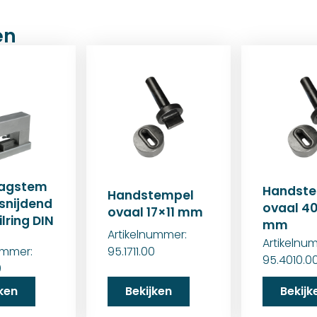
en
lagstem
Handst
Handstempel
fsnijdend
ovaal 4
ovaal 17×11 mm
ilring DIN
mm
Artikelnummer:
Artikelnu
ummer:
95.1711.00
95.4010.0
0
jken
Bekijken
Bekijk