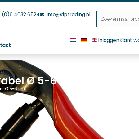
1 (0)6 4632 6524
info@dptrading.nl
Inloggen
Klant w
tact
kabel Ø 5-6 mm
bel Ø 5-6 mm