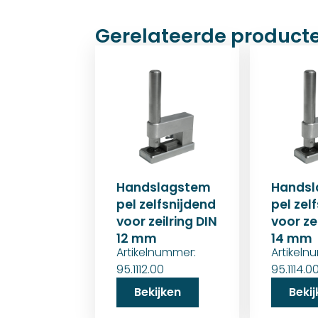
Gerelateerde product
Handslagstem
Hands
pel zelfsnijdend
pel zel
voor zeilring DIN
voor ze
12 mm
14 mm
Artikelnummer:
Artikeln
95.1112.00
95.1114.0
Bekijken
Beki