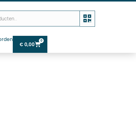
orden
0
€
0,00