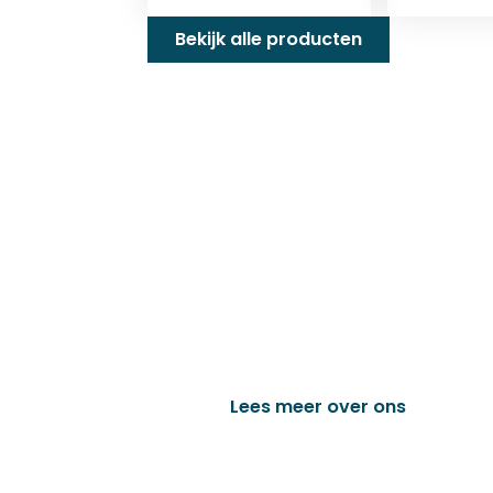
Bekijk alle producten
Familiebedrijf met 
D&P Trading BV is al meer dan 25 j
worden in de technische en indust
het vervaardigen van onder andere
trailer onderdelen en nog vele a
Lees meer over ons
Bek