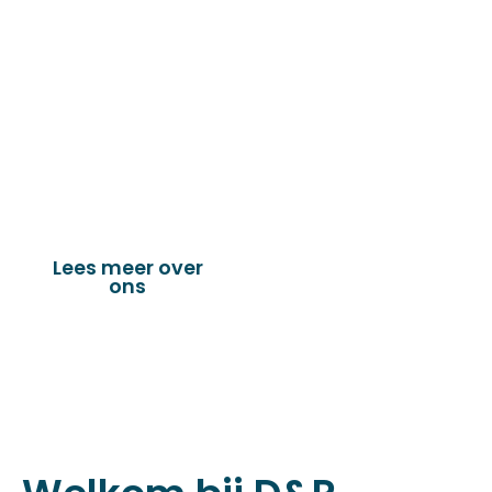
toebehoren levert welke gebruikt worden in
de technische en industriële confectie. Het
leveringsprogramma bestaat uit diverse
fournituren die nodig zijn voor het
vervaardigen van onder andere : schuifzeilen,
dekkleden, afdekzeilen, hoezen, tenten,
verandazeilen, spandoeken, truck & trailer
onderdelen en nog vele andere toepassingen.
Lees meer over
Bekijk onze
ons
producten