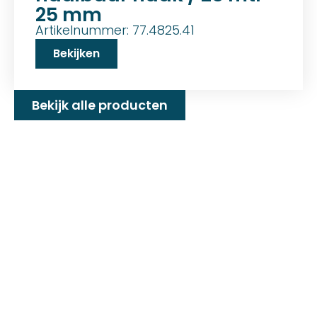
25 mm
Artikelnummer: 77.4825.41
Bekijken
Bekijk alle producten
Familiebedrijf met 25+
jaar ervaring!
D&P Trading BV is al meer dan 25 jaar een
familiebedrijf dat zeilmakerij fournituren en