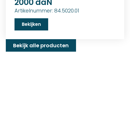
2000 daN
Artikelnummer: 84.5020.01
Bekijken
Bekijk alle producten
Familiebedrijf met 25+
jaar ervaring!
D&P Trading BV is al meer dan 25 jaar een
familiebedrijf dat zeilmakerij fournituren en