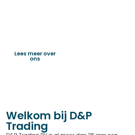
fournituren die nodig zijn voor het
vervaardigen van onder andere : schuifzeilen,
dekkleden, afdekzeilen, hoezen, tenten,
verandazeilen, spandoeken, truck & trailer
onderdelen en nog vele andere toepassingen.
Lees meer over
Bekijk onze
ons
producten
Welkom bij D&P
Trading