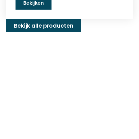
Bekijken
Bekijk alle producten
Familiebedrijf met 25+
jaar ervaring!
D&P Trading BV is al meer dan 25 jaar een
familiebedrijf dat zeilmakerij fournituren en
toebehoren levert welke gebruikt worden in
de technische en industriële confectie. Het
leveringsprogramma bestaat uit diverse