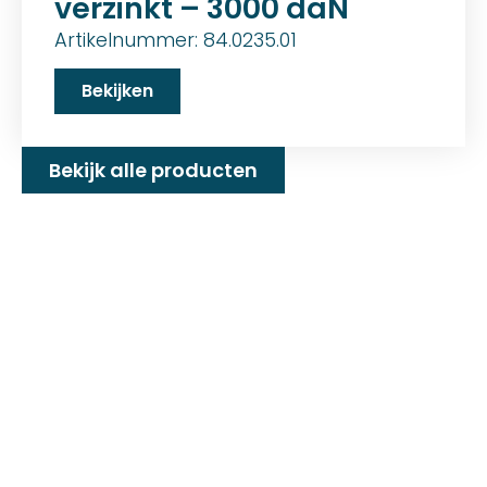
verzinkt – 3000 daN
Artikelnummer: 84.0235.01
Bekijken
Bekijk alle producten
Familiebedrijf met 25+
jaar ervaring!
D&P Trading BV is al meer dan 25 jaar een
familiebedrijf dat zeilmakerij fournituren en