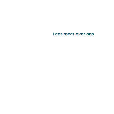
D&P Trading BV is al meer dan 25 j
worden in de technische en indust
het vervaardigen van onder andere
trailer onderdelen en nog vele a
Lees meer over ons
Bek