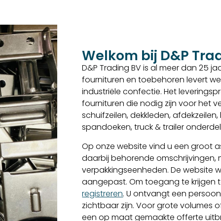
Welkom bij D&P Tra
D&P Trading BV is al meer dan 25 jaar
fournituren en toebehoren levert we
industriële confectie. Het levering
fournituren die nodig zijn voor het
schuifzeilen, dekkleden, afdekzeilen
spandoeken, truck & trailer onderd
Op onze website vind u een groot as
daarbij behorende omschrijvingen,
verpakkingseenheden. De website w
aangepast. Om toegang te krijgen to
registreren
. U ontvangt een persoon
zichtbaar zijn. Voor grote volumes o
een op maat gemaakte offerte uitbren