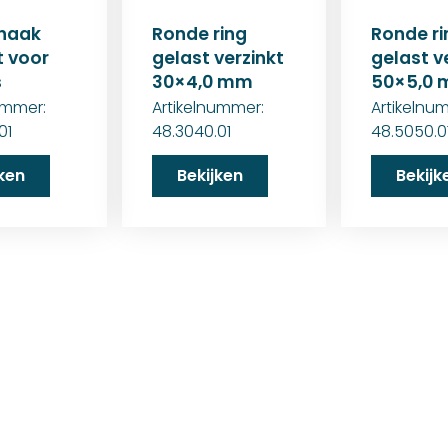
haak
Ronde ring
Ronde ri
t voor
gelast verzinkt
gelast v
s
30×4,0 mm
50×5,0
ummer:
Artikelnummer:
Artikelnu
01
48.3040.01
48.5050.0
jken
Bekijken
Bekijk
25+ jaar ervaring!