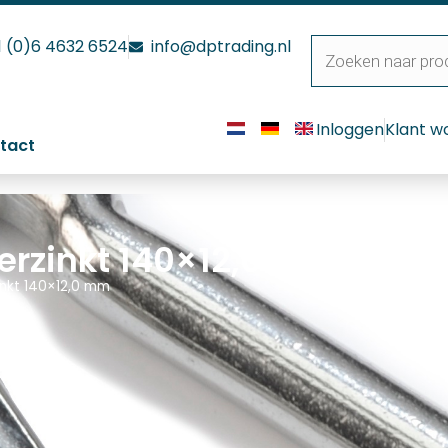
1 (0)6 4632 6524
info@dptrading.nl
Inloggen
Klant w
tact
erzinkt 140×12,0 mm
inkt 140×12,0 mm