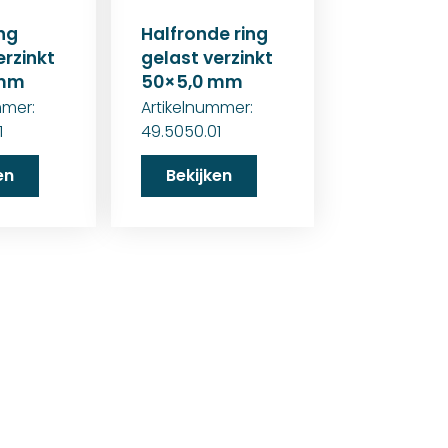
ng
Halfronde ring
erzinkt
gelast verzinkt
 mm
50×5,0 mm
mmer:
Artikelnummer:
1
49.5050.01
en
Bekijken