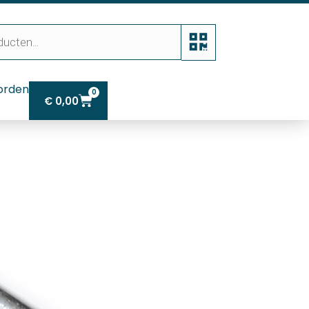
orden
0
€
0,00