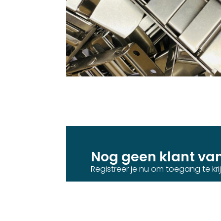
Nog geen klant va
Registreer je nu om toegang te kr
Klant worden
Neem con