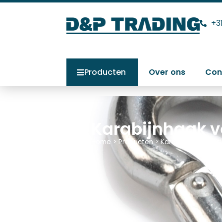
+3
Producten
Over ons
Con
Karabijnhaak v
Home
>
Producten
>
Karabijnhaak verz