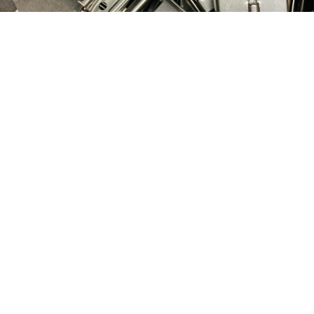
Nog geen klant van
D&P Trading?
Registreer je nu om toegang te krijgen tot
onze webshop!