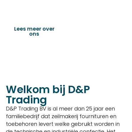
verandazeilen, spandoeken, truck & trailer
onderdelen en nog vele andere toepassingen.
Lees meer over
Bekijk onze
ons
producten
Welkom bij D&P
Trading
D&P Trading BV is al meer dan 25 jaar een
familiebedrijf dat zeilmakerij fournituren en
toebehoren levert welke gebruikt worden in
de technische en industriële confectie. Het