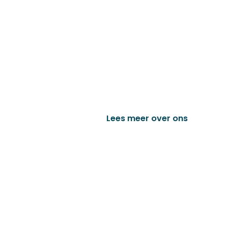
Familiebedrijf met 
D&P Trading BV is al meer dan 25 j
worden in de technische en indust
het vervaardigen van onder andere
trailer onderdelen en nog vele a
Lees meer over ons
Bek