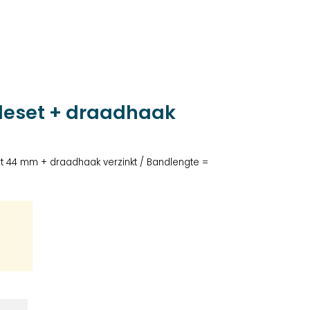
leset + draadhaak
t 44 mm + draadhaak verzinkt / Bandlengte =