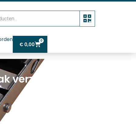
orden
0
€
0,00
k verzinkt