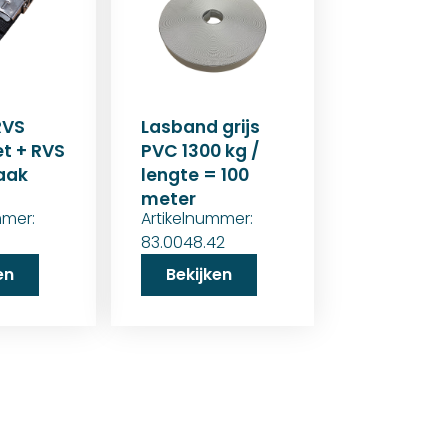
RVS
Lasband grijs
t + RVS
PVC 1300 kg /
aak
lengte = 100
meter
mmer:
Artikelnummer:
83.0048.42
en
Bekijken