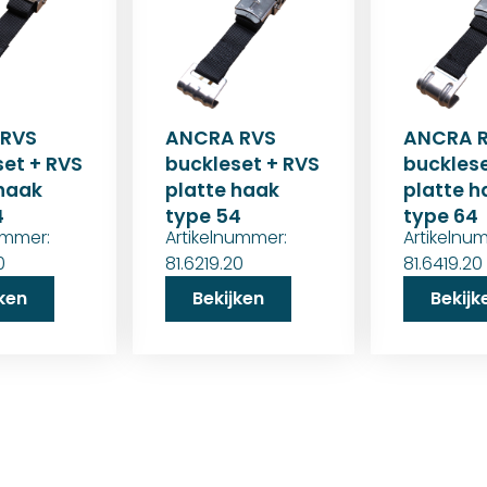
 RVS
ANCRA RVS
ANCRA 
set + RVS
buckleset + RVS
bucklese
 haak
platte haak
platte h
4
type 54
type 64
ummer:
Artikelnummer:
Artikelnu
0
81.6219.20
81.6419.20
jken
Bekijken
Bekijk