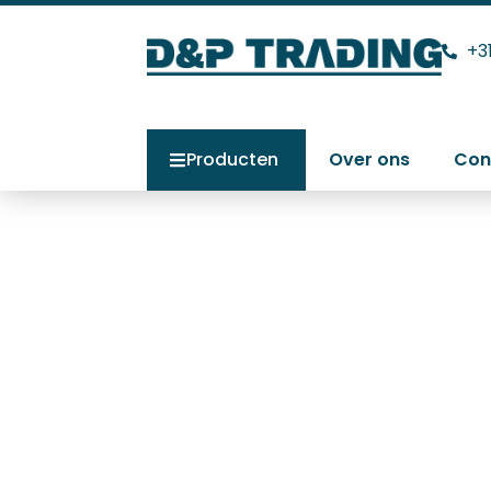
+3
Producten
Over ons
Con
Tysafe met rem
Home
>
Producten
>
Tysafe met rem R