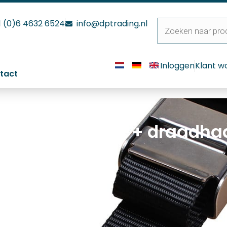
1 (0)6 4632 6524
info@dptrading.nl
Inloggen
Klant w
tact
 RVS buckleset + draadhaa
VS buckleset + draadhaak verzinkt