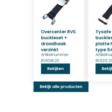
Overcenter RVS
Tysafe
buckleset +
buckle
draadhaak
platte
verzinkt
type 5
Artikelnummer:
Artikeln
81.6018.20
81.6212.2
Bekijken
Beki
Bekijk alle producten